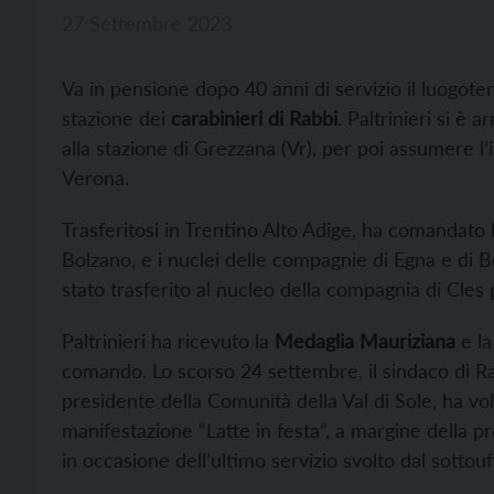
27 Settembre 2023
Va in pensione dopo 40 anni di servizio il luogot
stazione dei
carabinieri di Rabbi
. Paltrinieri si è 
alla stazione di Grezzana (Vr), per poi assumere l
Verona.
Trasferitosi in Trentino Alto Adige, ha comandato l
Bolzano, e i nuclei delle compagnie di Egna e di Bo
stato trasferito al nucleo della compagnia di Cles 
Paltrinieri ha ricevuto la
Medaglia Mauriziana
e l
comando. Lo scorso 24 settembre, il sindaco di R
presidente della Comunità della Val di Sole, ha vol
manifestazione “Latte in festa”, a margine della 
in occasione dell’ultimo servizio svolto dal sottouff