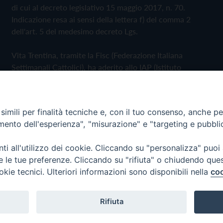
di cui al decreto legislativo 15 maggio 2017, n. 70.
Indicazione resa ai sensi della lettera f) del comma 2
dell'art. 5 del medesimo decreto Lgs.
Vita Trentina, tramite la Fisc (Federazione Italiana
Settimanali Cattolici), ha aderito allo IAP (Istituto
dell'Autodisciplina Pubblicitaria) accettando il Codice di
Autodisciplina della Comunicazione Commerciale
imili per finalità tecniche e, con il tuo consenso, anche per 
Privacy Policy
Cookie Policy
amento dell'esperienza", "misurazione" e "targeting e pubbli
i all'utilizzo dei cookie. Cliccando su "personalizza" puoi
 Trentina Editrice
re le tue preferenze. Cliccando su "rifiuta" o chiudendo que
okie tecnici. Ulteriori informazioni sono disponibili nella
coo
Rifiuta