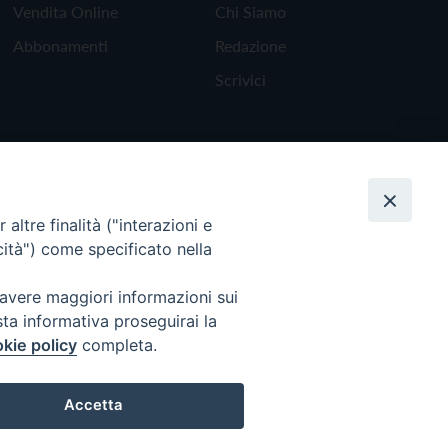
Vendita Online
Chi Siamo
Abbonamenti
Redazione
Scrivici
altre finalità ("interazioni e
cità") come specificato nella
 avere maggiori informazioni sui
sta informativa proseguirai la
kie policy
completa.
Torna all'inizio
Accetta