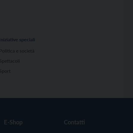
Iniziative speciali
Politica e società
Spettacoli
Sport
E-Shop
Contatti