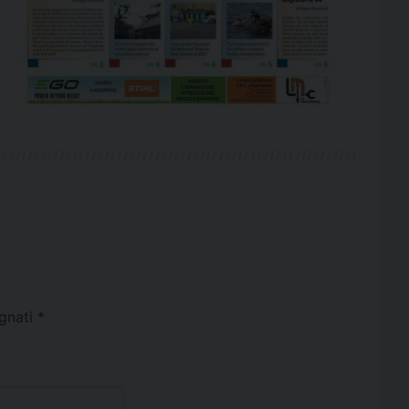
egnati
*