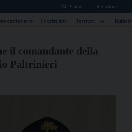
Chi Siamo
Redazione
stro centenario
I nostri libri
Territori
Rubric
ne il comandante della
o Paltrinieri