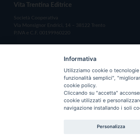
Vita Trentina Editrice
Società Cooperativa
Via Monsignor Endrici, 14 – 38122 Trento
P.IVA e C.F. 00199960220
Informativa
Utilizziamo cookie o tecnologie s
funzionalità semplici", "miglior
cookie policy.
Cliccando su "accetta" acconsent
Copyright © 2019 - Tutti i diritti riservati - Vita
cookie utilizzati e personalizza
navigazione installando i soli co
Privacy Policy
Personalizza