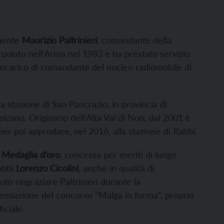
enente
Maurizio Paltrinieri
, comandante della
arruolato nell’Arma nel 1983 e ha prestato servizio
’incarico di comandante del nucleo radiomobile di
a stazione di San Pancrazio, in provincia di
lzano. Originario dell’Alta Val di Non, dal 2001 è
per poi approdare, nel 2016, alla stazione di Rabbi.
a
Medaglia d’oro
, concessa per meriti di lungo
abbi
Lorenzo Cicolini
, anche in qualità di
uto ringraziare Paltrinieri durante la
premiazione del concorso “Malga in forma”, proprio
iciale.