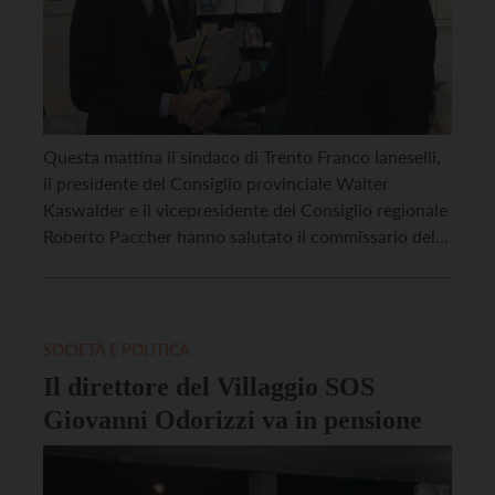
Questa mattina il sindaco di Trento Franco Ianeselli,
il presidente del Consiglio provinciale Walter
Kaswalder e il vicepresidente del Consiglio regionale
Roberto Paccher hanno salutato il commissario del
Governo Gianfranco Bernabei, che andrà in
pensione e tornerà nella città dove vive con la sua
famiglia, Firenze. Bernabei è stato nominato prefetto
il 15 ottobre 2021 […]
SOCIETÀ E POLITICA
Il direttore del Villaggio SOS
Giovanni Odorizzi va in pensione