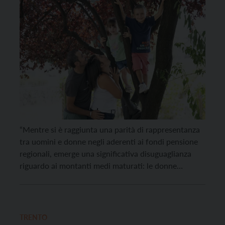
“Mentre si è raggiunta una parità di rappresentanza
tra uomini e donne negli aderenti ai fondi pensione
regionali, emerge una significativa disuguaglianza
riguardo ai montanti medi maturati: le donne
registrano una differenza del 35% in meno rispetto
agli uomini, un divario che si ripercuote
evidentemente sulla pensione complementare
futura”. Lo ha detto la presidente di […]
TRENTO