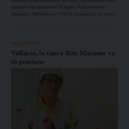
stazione dei carabinieri di Rabbi. Paltrinieri si è
arruolato nell’Arma nel 1983 e ha prestato servizio
alla stazione di Grezzana (Vr), per poi assumere
l’incarico di comandante del nucleo radiomobile di
Verona. Trasferitosi in Trentino Alto Adige, ha
comandato la stazione […]
VALLAGARINA
Vallarsa, la cuoca Rita Maraner va
in pensione