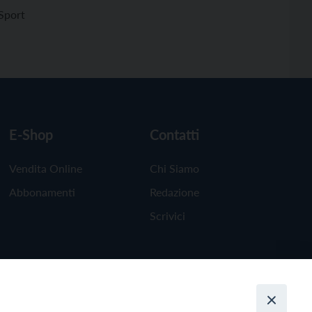
Sport
E-Shop
Contatti
Vendita Online
Chi Siamo
Abbonamenti
Redazione
Scrivici