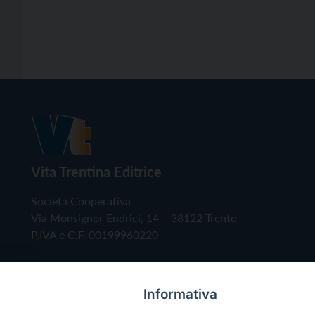
Vita Trentina Editrice
Società Cooperativa
Via Monsignor Endrici, 14 – 38122 Trento
P.IVA e C.F. 00199960220
Informativa