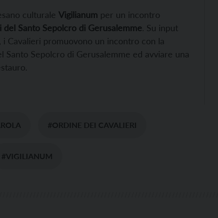
cesano culturale
Vigilianum
per un incontro
ri del Santo Sepolcro di Gerusalemme
. Su input
, i Cavalieri promuovono un incontro con la
 del Santo Sepolcro di Gerusalemme ed avviare una
estauro.
AROLA
#ORDINE DEI CAVALIERI
#VIGILIANUM