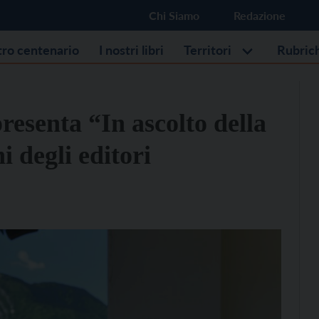
Chi Siamo
Redazione
stro centenario
I nostri libri
Territori
Rubric
esenta “In ascolto della
i degli editori