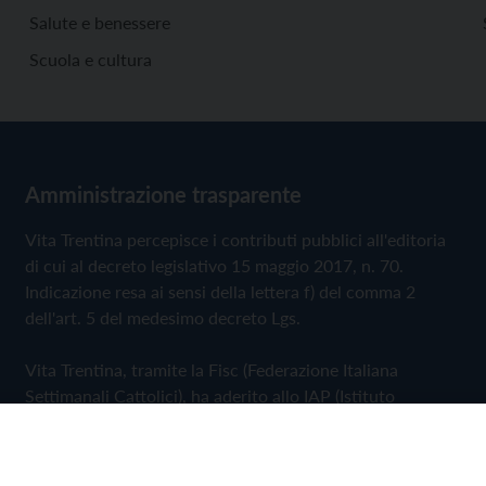
Salute e benessere
Scuola e cultura
Amministrazione trasparente
Vita Trentina percepisce i contributi pubblici all'editoria
di cui al decreto legislativo 15 maggio 2017, n. 70.
Indicazione resa ai sensi della lettera f) del comma 2
dell'art. 5 del medesimo decreto Lgs.
Vita Trentina, tramite la Fisc (Federazione Italiana
Settimanali Cattolici), ha aderito allo IAP (Istituto
dell'Autodisciplina Pubblicitaria) accettando il Codice di
Autodisciplina della Comunicazione Commerciale