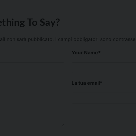
thing To Say?
mail non sarà pubblicato.
I campi obbligatori sono contrass
Your Name
*
La tua email
*