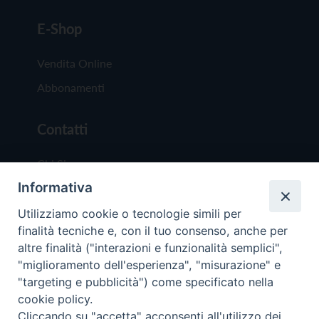
E-Shop
Vendita Online
Abbonamenti
Contatti
Chi Siamo
Informativa
Redazione
Scrivici
Utilizziamo cookie o tecnologie simili per
finalità tecniche e, con il tuo consenso, anche per
altre finalità ("interazioni e funzionalità semplici",
"miglioramento dell'esperienza", "misurazione" e
"targeting e pubblicità") come specificato nella
cookie policy.
Copyright © 2019 - Tutti i diritti riservati - Vit
Cliccando su "accetta" acconsenti all'utilizzo dei