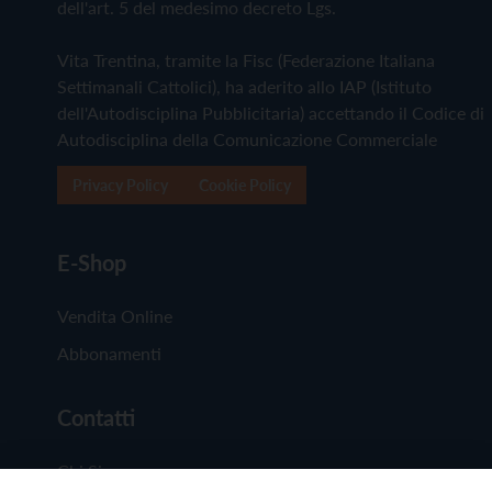
dell'art. 5 del medesimo decreto Lgs.
Vita Trentina, tramite la Fisc (Federazione Italiana
Settimanali Cattolici), ha aderito allo IAP (Istituto
dell'Autodisciplina Pubblicitaria) accettando il Codice di
Autodisciplina della Comunicazione Commerciale
Privacy Policy
Cookie Policy
E-Shop
Vendita Online
Abbonamenti
Contatti
Chi Siamo