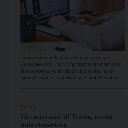
Le circoscrizioni di Ravina-Romagnano e San
Giuseppe-Santa Chiara organizzano alcuni incontri
di accompagnamento digitale per i cittadini che
hanno bisogno di supporto con le pratiche online.
Dal 26 luglio la Circoscrizione di Ravina-Romagnano
aprirà un nuovo sportello di facilitazione digitale,
che sarà attivo tutti i venerdì dalle 9 alle 12 nella
sede della circoscrizione in […]
TRENTO
Circoscrizioni di Trento, novità
sulla riapertura