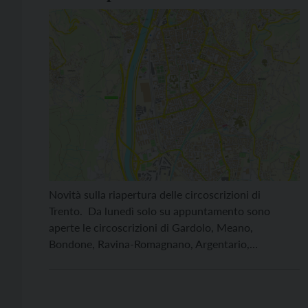
Novità sulla riapertura delle circoscrizioni di
Trento. Da lunedì solo su appuntamento sono
aperte le circoscrizioni di Gardolo, Meano,
Bondone, Ravina-Romagnano, Argentario,
Mattarello, San Giuseppe-Santa Chiara, Centro
Storico-Piedicastello, con uno sportello ciascuna,
per il rilascio delle certificazioni anagrafiche, per