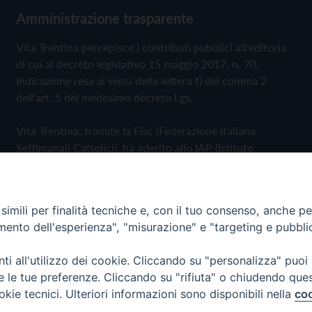
Amministrazione trasparente
Vita Trentina percepisce i contributi pubblici all'editoria
di cui al decreto legislativo 15 maggio 2017, n. 70.
Indicazione resa ai sensi della lettera f) del comma 2
dell'art. 5 del medesimo decreto Lgs.
Vita Trentina, tramite la Fisc (Federazione Italiana
Settimanali Cattolici), ha aderito allo IAP (Istituto
dell'Autodisciplina Pubblicitaria) accettando il Codice di
Autodisciplina della Comunicazione Commerciale
imili per finalità tecniche e, con il tuo consenso, anche per 
Privacy Policy
Cookie Policy
amento dell'esperienza", "misurazione" e "targeting e pubbli
i all'utilizzo dei cookie. Cliccando su "personalizza" puoi
 Trentina Editrice
re le tue preferenze. Cliccando su "rifiuta" o chiudendo que
okie tecnici. Ulteriori informazioni sono disponibili nella
coo