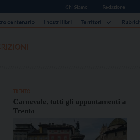
Chi Siamo
Redazione
stro centenario
I nostri libri
Territori
Rubric
RIZIONI
TRENTO
Carnevale, tutti gli appuntamenti a
Trento