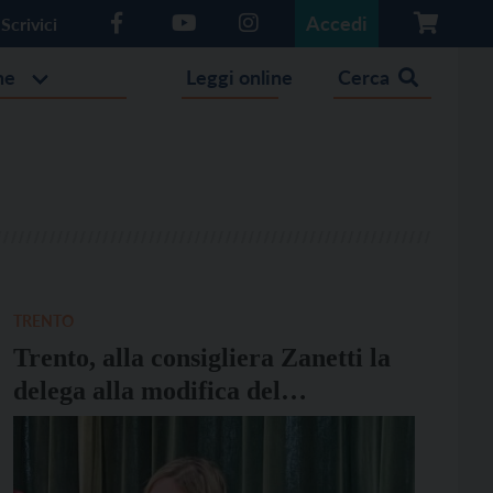
Accedi
Scrivici
he
Leggi online
Cerca
TRENTO
Trento, alla consigliera Zanetti la
delega alla modifica del
regolamento e alla valorizzazione
delle circoscrizioni