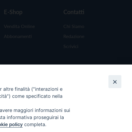
E-Shop
Contatti
Vendita Online
Chi Siamo
Abbonamenti
Redazione
Scrivici
altre finalità ("interazioni e
cità") come specificato nella
 avere maggiori informazioni sui
sta informativa proseguirai la
kie policy
completa.