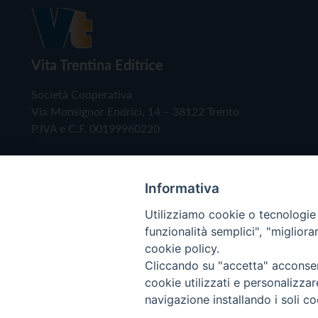
Vita Trentina Editrice
Società Cooperativa
Via Monsignor Endrici, 14 – 38122 Trento
P.IVA e C.F. 00199960220
Informativa
Utilizziamo cookie o tecnologie s
funzionalità semplici", "miglior
cookie policy.
Cliccando su "accetta" acconsent
Copyright © 2019 - Tutti i diritti riservati - Vita
cookie utilizzati e personalizza
navigazione installando i soli co
Privacy Policy