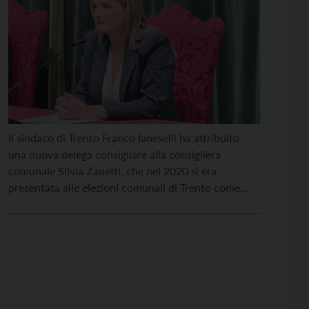
Il sindaco di Trento Franco Ianeselli ha attribuito
una nuova delega consigliare alla consigliera
comunale Silvia Zanetti, che nel 2020 si era
presentata alle elezioni comunali di Trento come
candidata sindaca per “Si può fare!”. Si tratta della
delega alla modifica del regolamento e alla
valorizzazione delle circoscrizioni. “Abbiamo la
necessità di modificare, semplificare, attualizzare
[…]