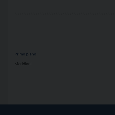
l’autenticazione delle firme e copie e per
l’attivazione delle tessere sanitarie. Da ieri sono
aperte su […]
Primo piano
Meridiani