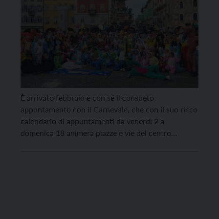
È arrivato febbraio e con sé il consueto
appuntamento con il Carnevale, che con il suo ricco
calendario di appuntamenti da venerdì 2 a
domenica 18 animerà piazze e vie del centro
cittadino e delle circoscrizioni. L’inaugurazione è
prevista domenica 4 febbraio alle 14 con il concerto
itinerante della Funkasin Street Band che partirà da
[…]