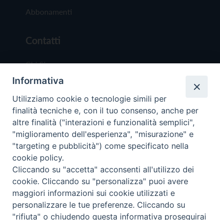
Abbonamenti
Contatti
Chi Siamo
Informativa
Redazione
Scrivici
Utilizziamo cookie o tecnologie simili per
finalità tecniche e, con il tuo consenso, anche per
altre finalità ("interazioni e funzionalità semplici",
"miglioramento dell'esperienza", "misurazione" e
"targeting e pubblicità") come specificato nella
cookie policy.
Copyright © 2019 - Tutti i diritti riservati - Vit
Cliccando su "accetta" acconsenti all'utilizzo dei
Trentina Editrice
cookie. Cliccando su "personalizza" puoi avere
maggiori informazioni sui cookie utilizzati e
Privacy Policy
personalizzare le tue preferenze. Cliccando su
Torna all'inizi
"rifiuta" o chiudendo questa informativa proseguirai