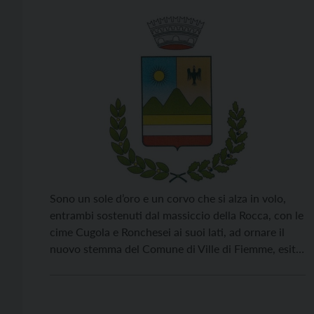
Sono un sole d’oro e un corvo che si alza in volo,
entrambi sostenuti dal massiccio della Rocca, con le
cime Cugola e Ronchesei ai suoi lati, ad ornare il
nuovo stemma del Comune di Ville di Fiemme, esito
di un concorso di idee e già approvato dal Consiglio
comunale. Al termine dei necessari provvedimenti
[…]