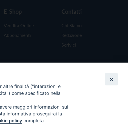
E-Shop
Contatti
Vendita Online
Chi Siamo
Abbonamenti
Redazione
Scrivici
altre finalità ("interazioni e
cità") come specificato nella
 avere maggiori informazioni sui
sta informativa proseguirai la
kie policy
completa.