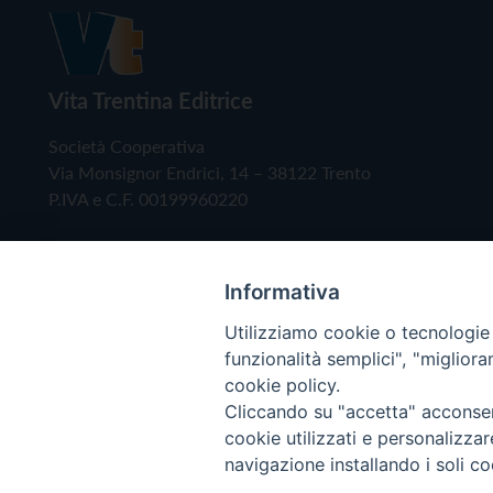
Vita Trentina Editrice
Società Cooperativa
Via Monsignor Endrici, 14 – 38122 Trento
P.IVA e C.F. 00199960220
Informativa
Utilizziamo cookie o tecnologie s
funzionalità semplici", "miglior
cookie policy.
Cliccando su "accetta" acconsent
Copyright © 2019 - Tutti i diritti riservati - Vita
cookie utilizzati e personalizza
navigazione installando i soli co
Privacy Policy