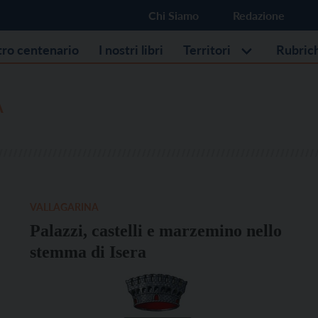
Chi Siamo
Redazione
stro centenario
I nostri libri
Territori
Rubric
A
VALLAGARINA
Palazzi, castelli e marzemino nello
stemma di Isera