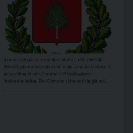
Il nome del paese è quello dialettale della Betulla
(Bedol), pianta boschiva che nella zona ha trovato il
microclima ideale. Il nome è di derivazione
inalterata latina. Del Comune si ha notizia già nel
1160, ma è nel 1253 che si trova la citazione
Bedolo. Il suo stemma originale è stato riconosciuto
ufficialmente il 17 […]