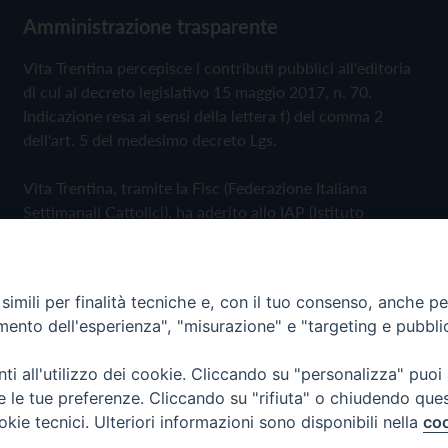
Amministrazione trasparente
Vita Trentina percepisce i contributi pubblici all'editoria
di cui al decreto legislativo 15 maggio 2017, n. 70.
Indicazione resa ai sensi della lettera f) del comma 2
dell'art. 5 del medesimo decreto Lgs.
Vita Trentina, tramite la Fisc (Federazione Italiana
Settimanali Cattolici), ha aderito allo IAP (Istituto
dell'Autodisciplina Pubblicitaria) accettando il Codice di
Autodisciplina della Comunicazione Commerciale
imili per finalità tecniche e, con il tuo consenso, anche per 
Privacy Policy
Cookie Policy
amento dell'esperienza", "misurazione" e "targeting e pubbli
i all'utilizzo dei cookie. Cliccando su "personalizza" puoi
 Trentina Editrice
re le tue preferenze. Cliccando su "rifiuta" o chiudendo que
okie tecnici. Ulteriori informazioni sono disponibili nella
coo