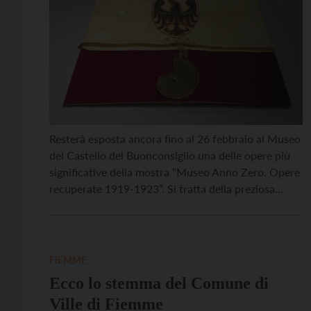
Resterà esposta ancora fino al 26 febbraio al Museo
del Castello del Buonconsiglio una delle opere più
significative della mostra “Museo Anno Zero. Opere
recuperate 1919-1923”. Si tratta della preziosa
pergamena del 1339 con la quale il re Giovanni I di
Boemia concesse al principe vescovo di Trento
Nicolò di Brno l’utilizzo dell’aquila di San […]
FIEMME
Ecco lo stemma del Comune di
Ville di Fiemme