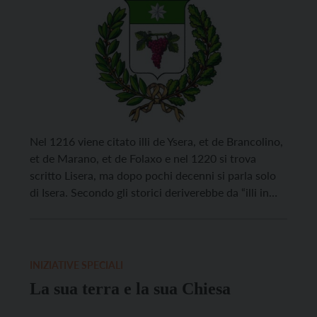
Nel 1216 viene citato illi de Ysera, et de Brancolino,
et de Marano, et de Folaxo e nel 1220 si trova
scritto Lisera, ma dopo pochi decenni si parla solo
di Isera. Secondo gli storici deriverebbe da “illi in
sera“, cioè “quelli che sono a ponente“. Dell’epoca
del bronzo sono i reperti rinvenuti a Castelcorno
[…]
INIZIATIVE SPECIALI
La sua terra e la sua Chiesa