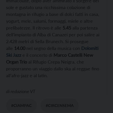
immacolate, dopo aver ammirato il sorgere del
sole e gustato una ricchissima colazione di
montagna in rifugio a base di dolci fatti in casa,
yogurt, mele, salumi, formaggi, miele e altre
prelibatezze. Il ritrovo è alle
5.45
alla partenza
dell’impianto di Alba di Canazei per poi salire ai
2.428 metri di Sella Brunech. Si prosegue
alle
14.00
nel segno della musica con
Dolomiti
Ski Jazz
e il concerto di
Marco Castelli New
Organ Trio
al Rifugio Crepa Neigra, che
proporranno un viaggio dallo ska al reggae fino
all’afro-jazz e al latin.
di
redazione VT
#CIAMPAC
#CIRCENSEMA