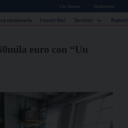
Chi Siamo
Redazione
stro centenario
I nostri libri
Territori
Rubric
 60mila euro con “Un