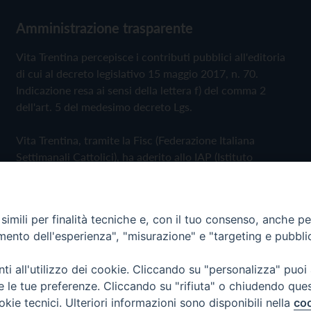
Amministrazione trasparente
Vita Trentina percepisce i contributi pubblici all'editoria
di cui al decreto legislativo 15 maggio 2017, n. 70.
Indicazione resa ai sensi della lettera f) del comma 2
dell'art. 5 del medesimo decreto Lgs.
Vita Trentina, tramite la Fisc (Federazione Italiana
Settimanali Cattolici), ha aderito allo IAP (Istituto
dell'Autodisciplina Pubblicitaria) accettando il Codice di
Autodisciplina della Comunicazione Commerciale
imili per finalità tecniche e, con il tuo consenso, anche per 
Privacy Policy
Cookie Policy
amento dell'esperienza", "misurazione" e "targeting e pubbli
i all'utilizzo dei cookie. Cliccando su "personalizza" puoi
 Trentina Editrice
re le tue preferenze. Cliccando su "rifiuta" o chiudendo que
okie tecnici. Ulteriori informazioni sono disponibili nella
coo