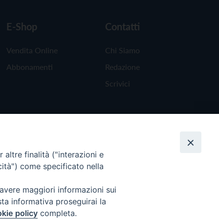
E-Shop
Contatti
Vendita Online
Chi Siamo
Abbonamenti
Redazione
Scrivici
altre finalità ("interazioni e
cità") come specificato nella
 avere maggiori informazioni sui
sta informativa proseguirai la
kie policy
completa.