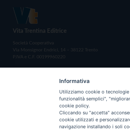
Vita Trentina Editrice
Società Cooperativa
Via Monsignor Endrici, 14 – 38122 Trento
P.IVA e C.F. 00199960220
Informativa
Utilizziamo cookie o tecnologie s
funzionalità semplici", "miglior
cookie policy.
Cliccando su "accetta" acconsent
Copyright © 2019 - Tutti i diritti riservati - Vita
cookie utilizzati e personalizza
navigazione installando i soli co