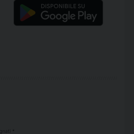
egnati
*