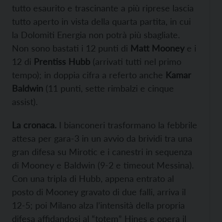
tutto esaurito e trascinante a più riprese lascia
tutto aperto in vista della quarta partita, in cui
la Dolomiti Energia non potrà più sbagliate.
Non sono bastati i 12 punti di
Matt Mooney
e i
12 di
Prentiss Hubb
(arrivati tutti nel primo
tempo); in doppia cifra a referto anche
Kamar
Baldwin
(11 punti, sette rimbalzi e cinque
assist).
La cronaca.
I bianconeri trasformano la febbrile
attesa per gara-3 in un avvio da brividi tra una
gran difesa su Mirotic e i canestri in sequenza
di Mooney e Baldwin (9-2 e timeout Messina).
Con una tripla di Hubb, appena entrato al
posto di Mooney gravato di due falli, arriva il
12-5; poi Milano alza l’intensità della propria
difesa affidandosi al “totem” Hines e opera il