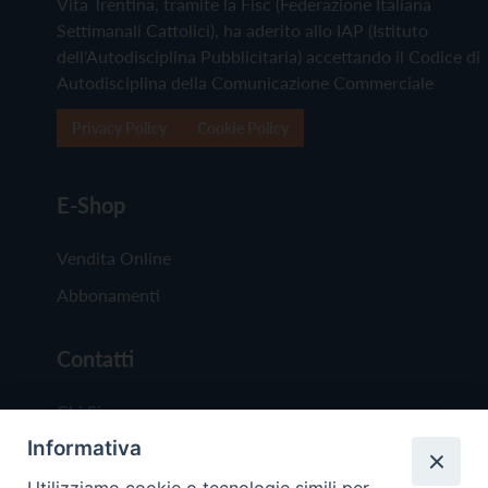
Vita Trentina, tramite la Fisc (Federazione Italiana
Settimanali Cattolici), ha aderito allo IAP (Istituto
dell'Autodisciplina Pubblicitaria) accettando il Codice di
Autodisciplina della Comunicazione Commerciale
Privacy Policy
Cookie Policy
E-Shop
Vendita Online
Abbonamenti
Contatti
Chi Siamo
Informativa
Redazione
Scrivici