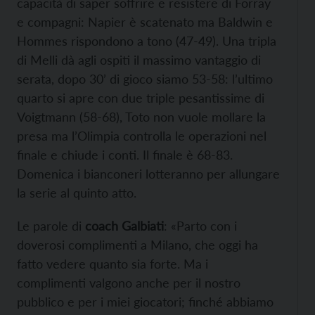
capacità di saper soffrire e resistere di Forray
e compagni: Napier è scatenato ma Baldwin e
Hommes rispondono a tono (47-49). Una tripla
di Melli dà agli ospiti il massimo vantaggio di
serata, dopo 30’ di gioco siamo 53-58: l’ultimo
quarto si apre con due triple pesantissime di
Voigtmann (58-68), Toto non vuole mollare la
presa ma l’Olimpia controlla le operazioni nel
finale e chiude i conti. Il finale è 68-83.
Domenica i bianconeri lotteranno per allungare
la serie al quinto atto.
Le parole di
coach Galbiati
: «Parto con i
doverosi complimenti a Milano, che oggi ha
fatto vedere quanto sia forte. Ma i
complimenti valgono anche per il nostro
pubblico e per i miei giocatori; finché abbiamo