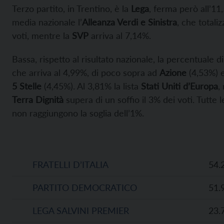
Terzo partito, in Trentino, è la
Lega
, ferma però all’11
media nazionale l’
Alleanza Verdi e Sinistra
, che totaliz
voti, mentre la
SVP
arriva al 7,14%.
Bassa, rispetto al risultato nazionale, la percentuale di
che arriva al 4,99%, di poco sopra ad
Azione
(4,53%) 
5 Stelle
(4,45%). Al 3,81% la lista
Stati Uniti d’Europa
,
Terra Dignità
supera di un soffio il 3% dei voti. Tutte le
non raggiungono la soglia dell’1%.
FRATELLI D’ITALIA
54.
PARTITO DEMOCRATICO
51.
LEGA SALVINI PREMIER
23.