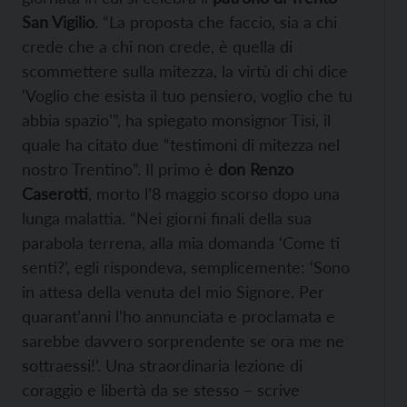
San Vigilio
. “La proposta che faccio, sia a chi
crede che a chi non crede, è quella di
scommettere sulla mitezza, la virtù di chi dice
‘Voglio che esista il tuo pensiero, voglio che tu
abbia spazio'”, ha spiegato monsignor Tisi, il
quale ha citato due “testimoni di mitezza nel
nostro Trentino”. Il primo è
don Renzo
Caserotti
, morto l’8 maggio scorso dopo una
lunga malattia. “Nei giorni finali della sua
parabola terrena, alla mia domanda ‘Come ti
senti?’, egli rispondeva, semplicemente: ‘Sono
in attesa della venuta del mio Signore. Per
quarant’anni l’ho annunciata e proclamata e
sarebbe davvero sorprendente se ora me ne
sottraessi!’. Una straordinaria lezione di
coraggio e libertà da se stesso – scrive