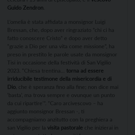
Guido Zendron
.
L’omelia è stata affidata a monsignor Luigi
Bressan, che, dopo aver ringraziato “chi ci ha
fatto conoscere Cristo” e dopo aver detto
“grazie a Dio per una vita come missione”, ha
preso in prestito le parole usate da monsignor
Tisi in occasione della festività di San Vigilio
2023. “Chiesa trentina…
torna ad essere
irriducibile testimone della misericordia e di
Dio
, che è speranza fino alla fine; non dice mai
‘basta’, ma trova sempre e ovunque un punto
da cui ripartire'”. “Caro arcivescovo – ha
aggiunto monsignor Bressan -, ti
accompagniamo anzitutto con la preghiera a
san Vigilio per la
visita pastorale
che inizierai in