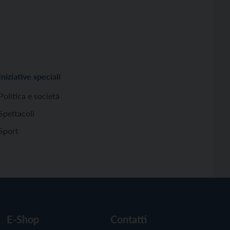
Iniziative speciali
Politica e società
Spettacoli
Sport
E-Shop
Contatti