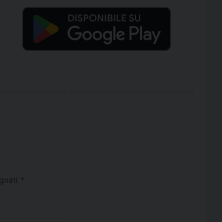
egnati
*