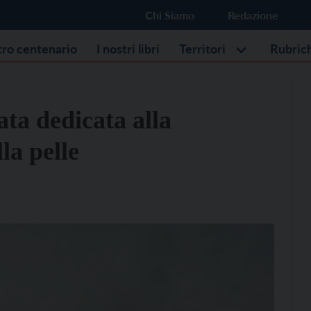
Chi Siamo
Redazione
stro centenario
I nostri libri
Territori
Rubric
ta dedicata alla
la pelle