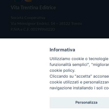
Vita Trentina Editrice
Società Cooperativa
Via Monsignor Endrici, 14 – 38122 Trento
P.IVA e C.F. 00199960220
Informativa
Utilizziamo cookie o tecnologie s
funzionalità semplici", "miglior
cookie policy.
Cliccando su "accetta" acconsent
Copyright © 2019 - Tutti i diritti riservati - Vita
cookie utilizzati e personalizza
navigazione installando i soli co
Privacy Policy
Personalizza