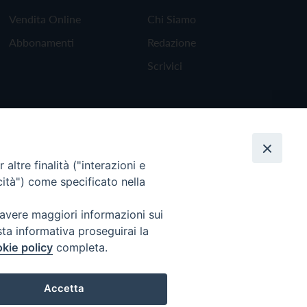
Vendita Online
Chi Siamo
Abbonamenti
Redazione
Scrivici
altre finalità ("interazioni e
cità") come specificato nella
 avere maggiori informazioni sui
sta informativa proseguirai la
kie policy
completa.
Torna all'inizio
Accetta