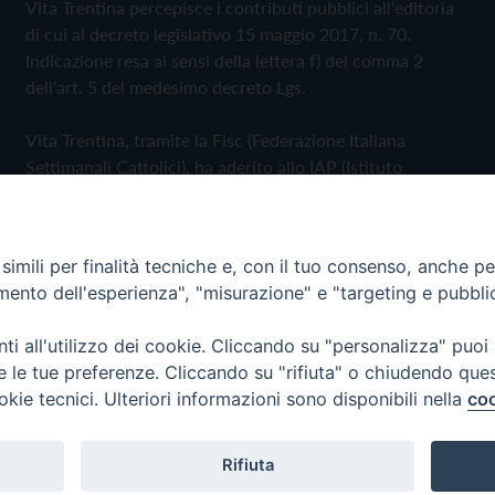
Vita Trentina percepisce i contributi pubblici all'editoria
di cui al decreto legislativo 15 maggio 2017, n. 70.
Indicazione resa ai sensi della lettera f) del comma 2
dell'art. 5 del medesimo decreto Lgs.
Vita Trentina, tramite la Fisc (Federazione Italiana
Settimanali Cattolici), ha aderito allo IAP (Istituto
dell'Autodisciplina Pubblicitaria) accettando il Codice di
Autodisciplina della Comunicazione Commerciale
imili per finalità tecniche e, con il tuo consenso, anche per 
Privacy Policy
Cookie Policy
amento dell'esperienza", "misurazione" e "targeting e pubbli
i all'utilizzo dei cookie. Cliccando su "personalizza" puoi
 Trentina Editrice
re le tue preferenze. Cliccando su "rifiuta" o chiudendo que
okie tecnici. Ulteriori informazioni sono disponibili nella
coo
Rifiuta