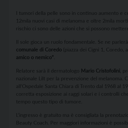
I tumori della pelle sono in continuo aumento e co
12mila nuovi casi di melanoma e oltre 2mila morti a
rischio ci sono delle azioni che si possono metter
Il sole gioca un ruolo fondamentale. Se ne parlerà
comunale di Coredo
(piazza dei Cigni 1, Coredo, 
amico o nemico”
.
Relatore sarà il dermatologo
Mario Cristofolini
, p
nazionale Lilt per la prevenzione del melanoma. Cr
all’Ospedale Santa Chiara di Trento dal 1968 al 19
corretta esposizione ai raggi solari e i controlli 
tempo questo tipo di tumore.
L’ingresso è gratuito ma è consigliata la prenota
Beauty Coach. Per maggiori informazioni è possibil