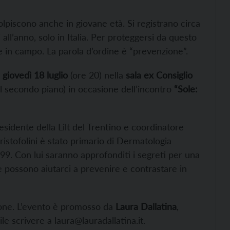
lpiscono anche in giovane età. Si registrano circa
ll’anno, solo in Italia. Per proteggersi da questo
e in campo. La parola d’ordine è “prevenzione”.
giovedì 18 luglio
(ore 20) nella
sala ex Consiglio
al secondo piano) in occasione dell’incontro
“Sole:
residente della Lilt del Trentino e coordinatore
istofolini è stato primario di Dermatologia
99. Con lui saranno approfonditi i segreti per una
che possono aiutarci a prevenire e contrastare in
zione. L’evento è promosso da
Laura Dallatina
,
e scrivere a laura@lauradallatina.it.