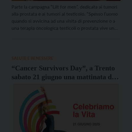
Parte la campagna “Lilt for men”, dedicata ai tumori
alla prostata e ai tumori al testicolo. “Spesso l’uomo
quando si avvicina ad una visita di prevenzione o a
una terapia oncologica testicoli o prostata vive un
disagio sociale e psicologico importante legato al
proprio corpo e all’identità maschile“, ha
commentato lo psicologo Lilt Lorenzo Gios […]
SALUTE E BENESSERE
“Cancer Survivors Day”, a Trento
sabato 21 giugno una mattinata di
yoga e una “finestra” per conoscere
i servizi Lilt