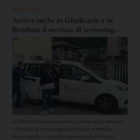
delegazione Valli Giudicarie e Rendena. La serata ha
rappresentato anche un importante momento […]
PRIMO PIANO
Arriva anche in Giudicarie e in
Rendena il servizio di screening
mammografico Lilt
La Lilt trentina porta anche in Giudicarie e Rendena
il Servizio di accompagnamento allo screening
mammografico, dopo le esperienze in Primiero,