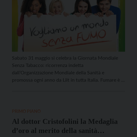
Sabato 31 maggio si celebra la Giornata Mondiale
Senza Tabacco: ricorrenza indetta
dall’Organizzazione Mondiale della Sanità e
promossa ogni anno da Lilt in tutta Italia. Fumare è la
causa di malattia e di morte che più si può evitare e
anche dati recenti riportano una correlazione
dell’85-90% tra il fumo e lo sviluppo di tumore […]
PRIMO PIANO
Al dottor Cristofolini la Medaglia
d’oro al merito della sanità