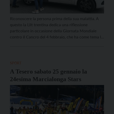
Riconoscere la persona prima della sua malattia. A
questo la Lilt trentina dedica una riflessione
particolare in occasione della Giornata Mondiale
contro il Cancro del 4 febbraio, che ha come tema lo
slogan “uniti dall’unicità”. La Lilt ha scelto di affidare
ad un breve video per i suoi canali social alcune
parole che vogliono rappresentare […]
SPORT
A Tesero sabato 25 gennaio la
24esima Marcialonga Stars