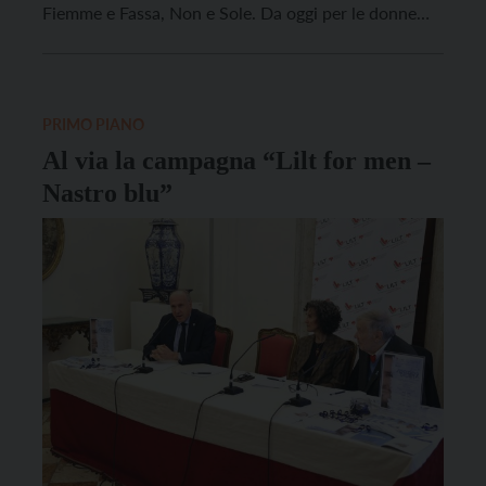
Fiemme e Fassa, Non e Sole. Da oggi per le donne
della Valle del Chiese, della Val Rendena e delle
Giudicarie Esteriori che ricevono l’invito allo
screening mammografico, sarà possibile raggiungere
l’ambulatorio di Trento […]
PRIMO PIANO
Al via la campagna “Lilt for men –
Nastro blu”