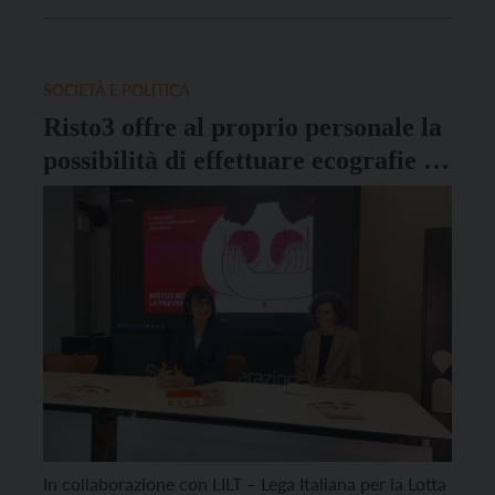
evitabile e che molte di queste patologie sono
causate da stili di vita e abitudini comportamentali
sbagliate. Proprio per sensibilizzare sull’importanza
della […]
SOCIETÀ E POLITICA
Risto3 offre al proprio personale la
possibilità di effettuare ecografie al
seno per donne fino ai 49 anni
In collaborazione con LILT – Lega Italiana per la Lotta