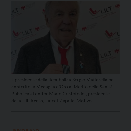
pubblica
Il presidente della Repubblica Sergio Mattarella ha
conferito la Medaglia d’Oro al Merito della Sanità
Pubblica al dottor Mario Cristofolini, presidente
della Lilt Trento, lunedì 7 aprile. Motivo
dell’onorificenza: le sue ricerche sui tumori della
pelle, il suo impegno nella sanità pubblica e la sua
lunga attività nel volontariato. “Tutta la LILT Lega
Italiana per […]
PRIMO PIANO