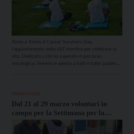
Torna a Trento il Cancer Survivors Day,
l’appuntamento della LILT trentina per celebrare la
vita. Dedicato a chi ha superato il percorso
oncologico, l’evento è aperto a tutti e tutte: pazienti
in cura e dopo, amici, familiari, caregiver, persone
che si sentono vicine. L’incontro è previsto per
sabato 20 giugno, alle ore 9, nei giardini […]
PRIMO PIANO
Dal 21 al 29 marzo volontari in
campo per la Settimana per la
Prevenzione Oncologica Lilt