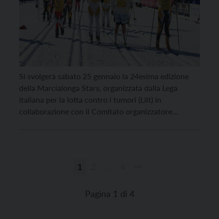
Si svolgerà sabato 25 gennaio la 24esima edizione
della Marcialonga Stars, organizzata dalla Lega
italiana per la lotta contro i tumori (Lilt) in
collaborazione con il Comitato organizzatore
Marcialonga e il Gruppo sciatori della Scuola alpina
della Guardia di Finanza di Predazzo presso lo stadio
del Fondo del Lago di Tesero, con ritrovo alle 12 […]
1
2
…
4
Paginazione
degli
Pagina 1 di 4
articoli