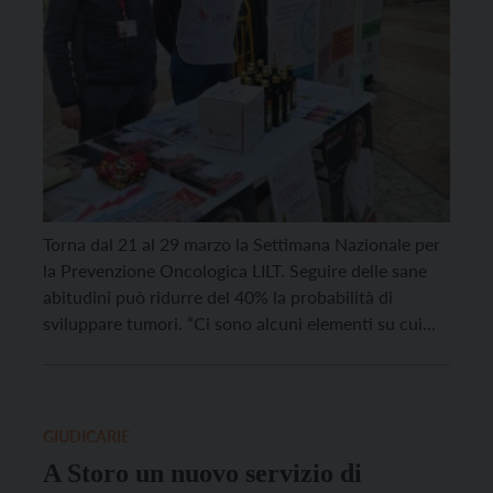
Torna dal 21 al 29 marzo la Settimana Nazionale per
la Prevenzione Oncologica LILT. Seguire delle sane
abitudini può ridurre del 40% la probabilità di
sviluppare tumori. “Ci sono alcuni elementi su cui
possiamo agire, in maniera anche semplice, ma con
costanza e impegno: non fumare, fare attività fisica,
seguire un’alimentazione corretta, stare al sole con
[…]
GIUDICARIE
A Storo un nuovo servizio di