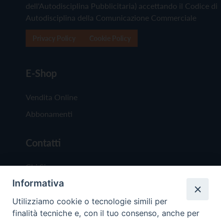
dell'Autodisciplina Pubblicitaria) accettando il Codice di
Autodisciplina della Comunicazione Commerciale
Privacy Policy
Cookie Policy
E-Shop
Vendita Online
Abbonamenti
Contatti
Chi Siamo
Informativa
Redazione
Scrivici
Utilizziamo cookie o tecnologie simili per
finalità tecniche e, con il tuo consenso, anche per