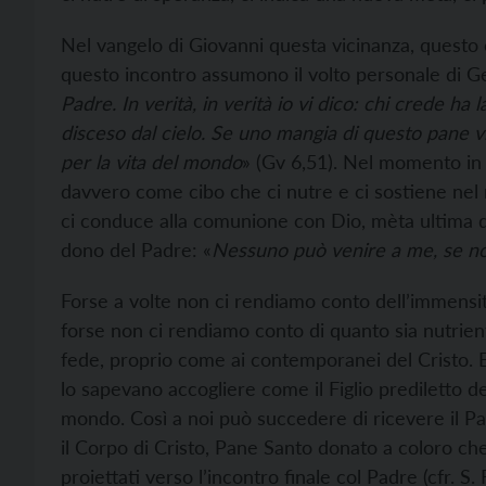
Nel vangelo di Giovanni questa vicinanza, questo
questo incontro assumono il volto personale di Ge
Padre. In verità, in verità io vi dico: chi crede ha l
disceso dal cielo. Se uno mangia di questo pane vi
per la vita del mondo
» (Gv 6,51). Nel momento in
davvero come cibo che ci nutre e ci sostiene nel 
ci conduce alla comunione con Dio, mèta ultima d
dono del Padre: «
Nessuno può venire a me, se non
Forse a volte non ci rendiamo conto dell’immensità
forse non ci rendiamo conto di quanto sia nutrient
fede, proprio come ai contemporanei del Cristo. Es
lo sapevano accogliere come il Figlio prediletto d
mondo. Così a noi può succedere di ricevere il P
il Corpo di Cristo, Pane Santo donato a coloro ch
proiettati verso l’incontro finale col Padre (cfr. 