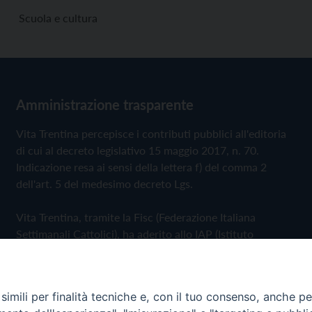
Scuola e cultura
Amministrazione trasparente
Vita Trentina percepisce i contributi pubblici all'editoria
di cui al decreto legislativo 15 maggio 2017, n. 70.
Indicazione resa ai sensi della lettera f) del comma 2
dell'art. 5 del medesimo decreto Lgs.
Vita Trentina, tramite la Fisc (Federazione Italiana
Settimanali Cattolici), ha aderito allo IAP (Istituto
dell'Autodisciplina Pubblicitaria) accettando il Codice di
Autodisciplina della Comunicazione Commerciale
imili per finalità tecniche e, con il tuo consenso, anche per 
Privacy Policy
Cookie Policy