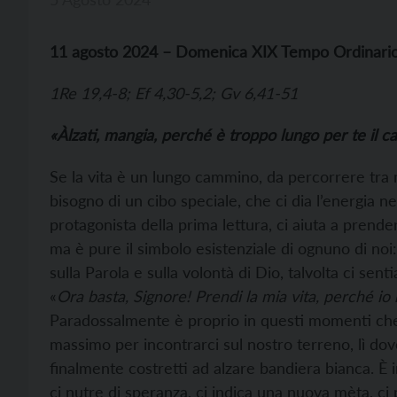
11 agosto 2024 – Domenica XIX Tempo Ordinari
1Re 19,4-8; Ef 4,30-5,2; Gv 6,41-51
«Àlzati, mangia, perché è troppo lungo per te il 
Se la vita è un lungo cammino, da percorrere tra m
bisogno di un cibo speciale, che ci dia l’energia n
protagonista della prima lettura, ci aiuta a prender
ma è pure il simbolo esistenziale di ognuno di noi
sulla Parola e sulla volontà di Dio, talvolta ci senti
«
Ora basta, Signore! Prendi la mia vita, perché io
Paradossalmente è proprio in questi momenti che D
massimo per incontrarci sul nostro terreno, lì dov
finalmente costretti ad alzare bandiera bianca. È i
ci nutre di speranza, ci indica una nuova mèta, ci p