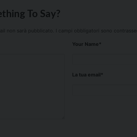
thing To Say?
mail non sarà pubblicato.
I campi obbligatori sono contrass
Your Name
*
La tua email
*