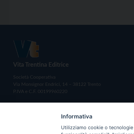
Vita Trentina Editrice
Società Cooperativa
Via Monsignor Endrici, 14 – 38122 Trento
P.IVA e C.F. 00199960220
Informativa
Utilizziamo cookie o tecnologie s