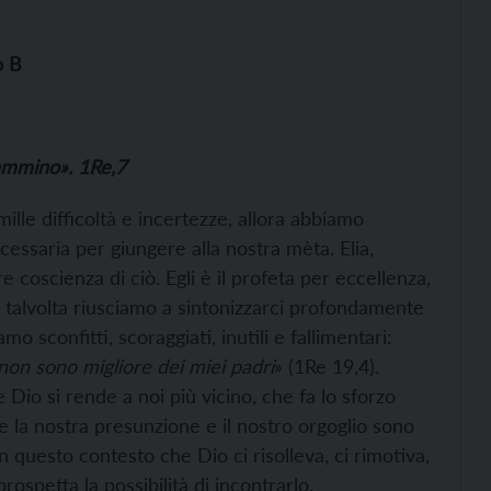
o B
cammino». 1Re,7
ille difficoltà e incertezze, allora abbiamo
ecessaria per giungere alla nostra mèta. Elia,
e coscienza di ciò. Egli è il profeta per eccellenza,
: talvolta riusciamo a sintonizzarci profondamente
amo sconfitti, scoraggiati, inutili e fallimentari:
 non sono migliore dei miei padri
» (1Re 19,4).
io si rende a noi più vicino, che fa lo sforzo
e la nostra presunzione e il nostro orgoglio sono
n questo contesto che Dio ci risolleva, ci rimotiva,
rospetta la possibilità di incontrarlo.