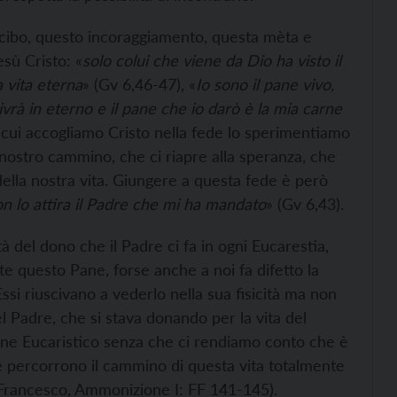
 cibo, questo incoraggiamento, questa mèta e
sù Cristo: «
solo colui che viene da Dio ha visto il
a vita eterna
» (Gv 6,46-47), «
Io sono il pane vivo,
vrà in eterno e il pane che io darò è la mia carne
 cui accogliamo Cristo nella fede lo sperimentiamo
nostro cammino, che ci riapre alla speranza, che
ella nostra vita. Giungere a questa fede è però
 lo attira il Padre che mi ha mandato
» (Gv 6,43).
 del dono che il Padre ci fa in ogni Eucarestia,
e questo Pane, forse anche a noi fa difetto la
si riuscivano a vederlo nella sua fisicità ma non
el Padre, che si stava donando per la vita del
ane Eucaristico senza che ci rendiamo conto che è
e percorrono il cammino di questa vita totalmente
S. Francesco, Ammonizione I: FF 141-145).