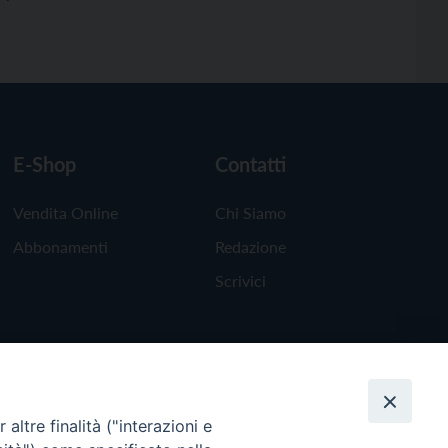
E-Shop
Contatti
Vendita Online
Chi Siamo
Abbonamenti
Redazione
Scrivici
altre finalità ("interazioni e