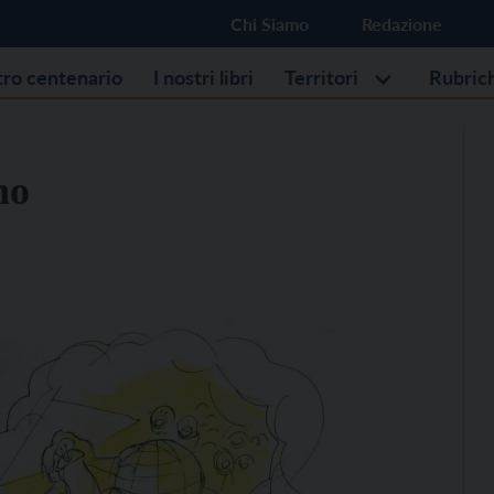
Chi Siamo
Redazione
stro centenario
I nostri libri
Territori
Rubric
no