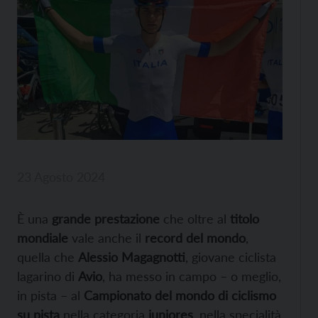
23 Agosto 2024
È una
grande prestazione
che oltre al
titolo
mondiale
vale anche il
record del mondo
,
quella che
Alessio Magagnotti
, giovane ciclista
lagarino di
Avio
, ha messo in campo – o meglio,
in pista – al
Campionato del mondo di ciclismo
su pista
nella categoria
juniores
, nella specialità