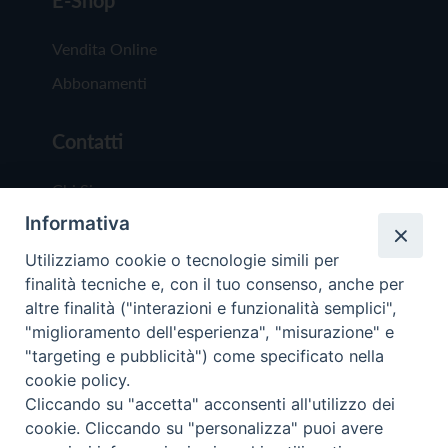
Vendita Online
Abbonamenti
Contatti
Chi Siamo
Informativa
Redazione
Scrivici
Utilizziamo cookie o tecnologie simili per
finalità tecniche e, con il tuo consenso, anche per
altre finalità ("interazioni e funzionalità semplici",
"miglioramento dell'esperienza", "misurazione" e
"targeting e pubblicità") come specificato nella
cookie policy.
Copyright © 2019 - Tutti i diritti riservati - Vit
Cliccando su "accetta" acconsenti all'utilizzo dei
Trentina Editrice
cookie. Cliccando su "personalizza" puoi avere