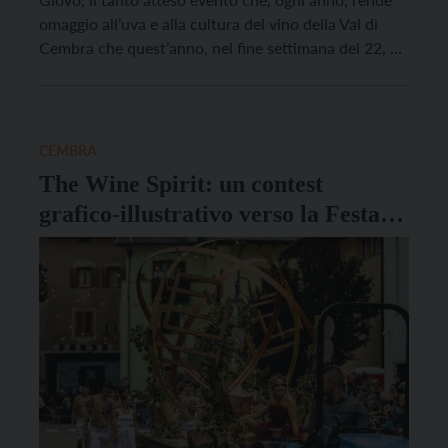
omaggio all’uva e alla cultura del vino della Val di
Cembra che quest’anno, nel fine settimana del 22, 23
e 24 settembre, arriverà a spegnere ben 66
candeline. Per prepararsi alla manifestazione, però,
quest’anno gli organizzatori […]
CEMBRA
The Wine Spirit: un contest
grafico-illustrativo verso la Festa
dell’uva