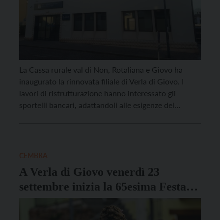
La Cassa rurale val di Non, Rotaliana e Giovo ha
inaugurato la rinnovata filiale di Verla di Giovo. I
lavori di ristrutturazione hanno interessato gli
sportelli bancari, adattandoli alle esigenze del
rispetto della privacy e della riservatezza, con
un’area self più spaziosa e sicura e alcuni uffici di
consulenza. Ha partecipato all’evento inaugurale di
ieri […]
CEMBRA
A Verla di Giovo venerdì 23
settembre inizia la 65esima Festa
dell’Uva