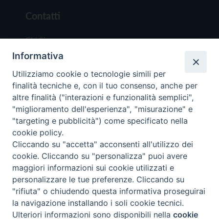
Contatti
Chi Siamo
Informativa
Redazione
Scrivici
Utilizziamo cookie o tecnologie simili per
finalità tecniche e, con il tuo consenso, anche per
altre finalità ("interazioni e funzionalità semplici",
"miglioramento dell'esperienza", "misurazione" e
"targeting e pubblicità") come specificato nella
cookie policy.
Copyright © 2019 - Tutti i diritti riservati - Vit
Cliccando su "accetta" acconsenti all'utilizzo dei
Trentina Editrice
cookie. Cliccando su "personalizza" puoi avere
maggiori informazioni sui cookie utilizzati e
Privacy Policy
personalizzare le tue preferenze. Cliccando su
Torna all'inizi
"rifiuta" o chiudendo questa informativa proseguirai
la navigazione installando i soli cookie tecnici.
Ulteriori informazioni sono disponibili nella
cookie
Preferenze Cookie