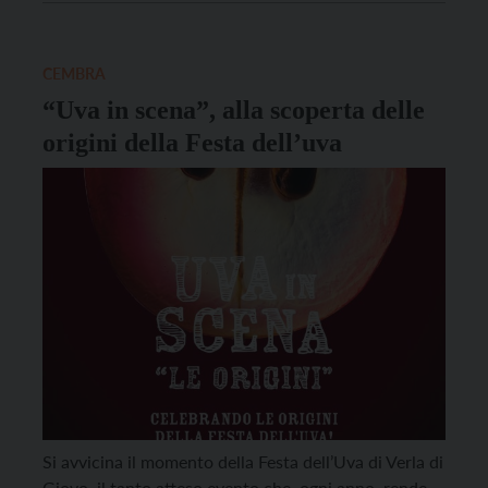
collaborazione con Associazione GLOW. Lo
spettacolo racconterà di importanti lotte pacifiche:
dalla marcia del fango delle Sufragette […]
CEMBRA
“Uva in scena”, alla scoperta delle
origini della Festa dell’uva
Si avvicina il momento della Festa dell’Uva di Verla di
Giovo, il tanto atteso evento che, ogni anno, rende