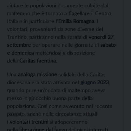
aiutare le popolazioni duramente colpite dal
maltempo che è tornato a flagellare il Centro
Italia e in particolare l’
Emilia Romagna
. I
volontari, provenienti da zone diverse del
Trentino, partiranno nella serata di
venerdì 27
settembre
per operare nelle giornate di
sabato
e domenica
mettendosi a disposizione
della
Caritas faentina
.
Una
analoga missione
solidale della Caritas
diocesana era stata attivata nel
giugno 2023
,
quando pure un’ondata di maltempo aveva
messo in ginocchio buona parte della
popolazione. Così come avvenuto nel recente
passato, anche nelle circostanze attuali
i
volontari trentini
si adopereranno
nella
liberazione dal fango
dei piani interrati