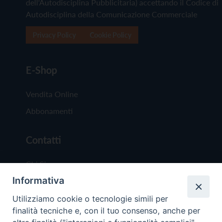
dell'Autodisciplina Pubblicitaria) accettando il Codice di
Autodisciplina della Comunicazione Commerciale
Privacy Policy
Cookie Policy
E-Shop
Vendita Online
Abbonamenti
Contatti
Chi Siamo
Informativa
Redazione
Scrivici
Utilizziamo cookie o tecnologie simili per
finalità tecniche e, con il tuo consenso, anche per