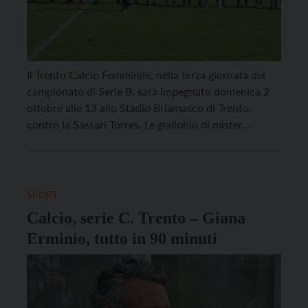
Il Trento Calcio Femminile, nella terza giornata del
campionato di Serie B, sarà impegnato domenica 2
ottobre alle 13 allo Stadio Briamasco di Trento,
contro la Sassari Torres. Le gialloblù di mister
Spagnolli, nonostante due prestazioni positive nelle
prime due giornate, contro Napoli e Cesena, sono
ancora ferme a zero punti in classifica e cercheranno
[…]
SPORT
Calcio, serie C. Trento – Giana
Erminio, tutto in 90 minuti