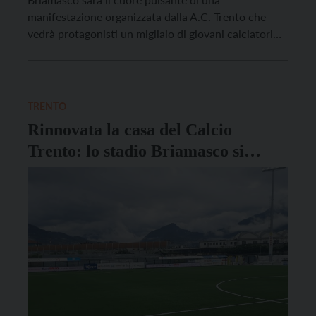
manifestazione organizzata dalla A.C. Trento che
vedrà protagonisti un migliaio di giovani calciatori
provenienti dal Trentino, dall’Italia e dall’estero. Tre
tornei, tre categorie differenti ed un solo grande
obiettivo: promuovere la crescita sportiva del
movimento calcistico territoriale. Ad aprire […]
TRENTO
Rinnovata la casa del Calcio
Trento: lo stadio Briamasco si
presenta dopo i lavori