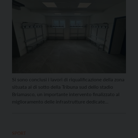
Si sono conclusi i lavori di riqualificazione della zona
situata al di sotto della Tribuna sud dello stadio
Briamasco, un importante intervento finalizzato al
miglioramento delle infrastrutture dedicate
all’attività calcistica e all’accoglienza degli atleti.
L’intervento ha consentito la realizzazione di due
nuovi spogliatoi destinati alle squadre di calcio, con
la predisposizione degli spazi necessari per […]
SPORT