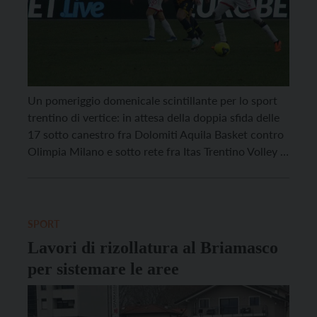
Un pomeriggio domenicale scintillante per lo sport
trentino di vertice: in attesa della doppia sfida delle
17 sotto canestro fra Dolomiti Aquila Basket contro
Olimpia Milano e sotto rete fra Itas Trentino Volley a
Taranto contro Gioiella Prisma, è andata in scena al
Briamasco alle 14 la classicissima fra Trento e
Triestina. È finita con […]
SPORT
Lavori di rizollatura al Briamasco
per sistemare le aree