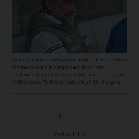
Una settimana dopo la gara di andata, Trento e Giana
Erminio tornano in campo per l’ultimo atto
stagionale, in programma domani, sabato 14 maggio
al Briamasco. Fischio di inizio alle 16.30. Una gara
alla quale i gialloblù arrivano forti del 3-2 strappato
in rimonta a Gorgonzola sabato scorso. Nei novanta
minuti della gara di ritorno, […]
1
2
Paginazione
degli
Pagina 1 di 2
articoli