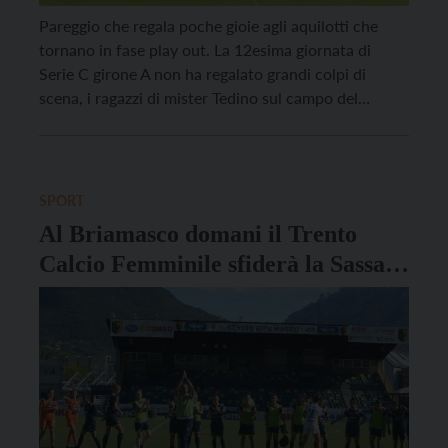
Pareggio che regala poche gioie agli aquilotti che
tornano in fase play out. La 12esima giornata di
Serie C girone A non ha regalato grandi colpi di
scena, i ragazzi di mister Tedino sul campo del
Briamasco sono riusciti a incassare un solo punto,
portandoli così a quota 13 ma a livello di classifica
non […]
SPORT
Al Briamasco domani il Trento
Calcio Femminile sfiderà la Sassari
Torres