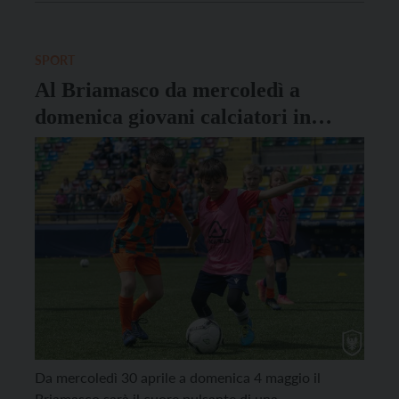
libero ma durante la partita, Anvolt raccoglierà
donazioni libere per l’acquisto di un ecografo
portatile da utilizzare […]
SPORT
Al Briamasco da mercoledì a
domenica giovani calciatori in
campo
Da mercoledì 30 aprile a domenica 4 maggio il
Briamasco sarà il cuore pulsante di una