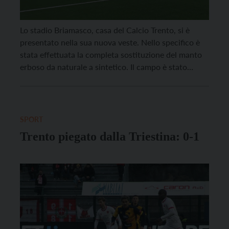
Lo stadio Briamasco, casa del Calcio Trento, si è
presentato nella sua nuova veste. Nello specifico è
stata effettuata la completa sostituzione del manto
erboso da naturale a sintetico. Il campo è stato
allargato a 68 metri per permettere di giocare anche
le partite della Serie B. Si è provveduto
all’arretramento e al rifacimento completo delle […]
SPORT
Trento piegato dalla Triestina: 0-1