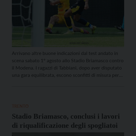
Arrivano altre buone indicazioni dal test andato in
scena sabato 1° agosto allo Stadio Briamasco contro
il Modena. I ragazzi di Tabbiani, dopo aver disputato
una gara equilibrata, escono sconfitti di misura per
effetto della rete siglata da Bacchin. Un test prezioso
per mettere nuovi minuti nelle gambe e proseguire il
percorso di crescita in […]
TRENTO
Stadio Briamasco, conclusi i lavori
di riqualificazione degli spogliatoi