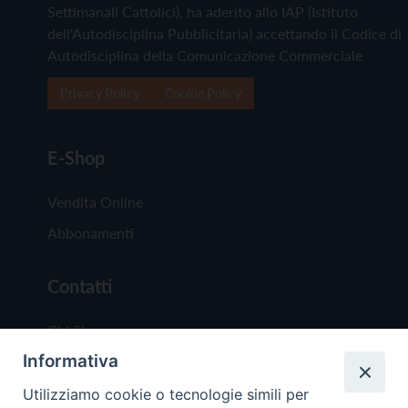
Settimanali Cattolici), ha aderito allo IAP (Istituto
dell'Autodisciplina Pubblicitaria) accettando il Codice di
Autodisciplina della Comunicazione Commerciale
Privacy Policy
Cookie Policy
E-Shop
Vendita Online
Abbonamenti
Contatti
Chi Siamo
Informativa
Redazione
Scrivici
Utilizziamo cookie o tecnologie simili per