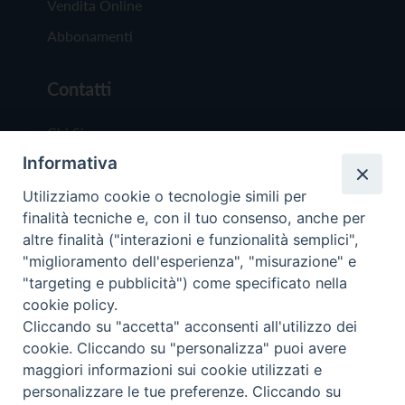
Vendita Online
Abbonamenti
Contatti
Chi Siamo
Informativa
Redazione
Scrivici
Utilizziamo cookie o tecnologie simili per
finalità tecniche e, con il tuo consenso, anche per
altre finalità ("interazioni e funzionalità semplici",
"miglioramento dell'esperienza", "misurazione" e
"targeting e pubblicità") come specificato nella
cookie policy.
Copyright © 2019 - Tutti i diritti riservati - Vit
Cliccando su "accetta" acconsenti all'utilizzo dei
Trentina Editrice
cookie. Cliccando su "personalizza" puoi avere
maggiori informazioni sui cookie utilizzati e
Privacy Policy
personalizzare le tue preferenze. Cliccando su
Torna all'inizi