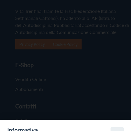
Vita Trentina, tramite la Fisc (Federazione Italiana
Settimanali Cattolici), ha aderito allo IAP (Istituto
dell'Autodisciplina Pubblicitaria) accettando il Codice di
Autodisciplina della Comunicazione Commerciale
Privacy Policy
Cookie Policy
E-Shop
Vendita Online
Abbonamenti
Contatti
Chi Siamo
Informativa
Redazione