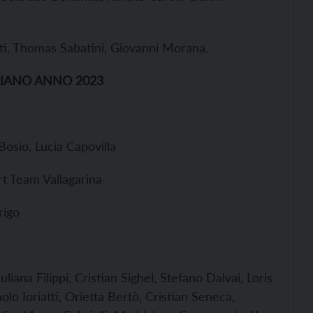
ti, Thomas Sabatini, Giovanni Morana.
LIANO ANNO 2023
osio, Lucia Capovilla
rt Team Vallagarina
rigo
liana Filippi, Cristian Sighel, Stefano Dalvai, Loris
o Ioriatti, Orietta Bertò, Cristian Seneca,