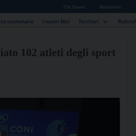
Chi Siamo
Redazione
stro centenario
I nostri libri
Territori
Rubric
ato 102 atleti degli sport