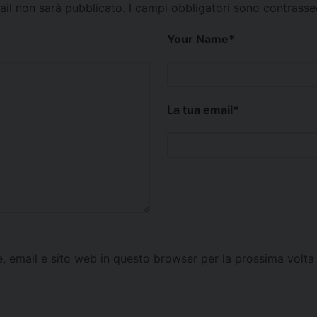
mail non sarà pubblicato.
I campi obbligatori sono contrass
Your Name
*
La tua email
*
e, email e sito web in questo browser per la prossima vol