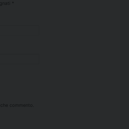
egnati
*
ta che commento.