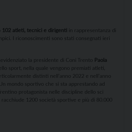
o
102 atleti, tecnici e dirigenti
in rappresentanza di
mpici. I riconoscimenti sono stati consegnati ieri
 evidenziato la presidente di Coni Trento
Paola
llo sport, nella quale vengono premiati atleti,
articolarmente distinti nell’anno 2022 e nell’anno
. Un mondo sportivo che si sta apprestando ad
entino protagonista nelle discipline dello sci
 racchiude 1200 società sportive e più di 80.000