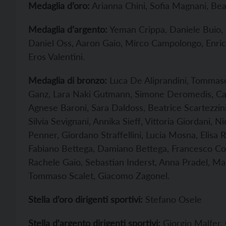
Medaglia d’oro:
Arianna Chini, Sofia Magnani, Beat
Medaglia d’argento:
Yeman Crippa, Daniele Buio, Fi
Daniel Oss, Aaron Gaio, Mirco Campolongo, Enri
Eros Valentini.
Medaglia di bronzo:
Luca De Aliprandini, Tommaso
Ganz, Lara Naki Gutmann, Simone Deromedis, Cate
Agnese Baroni, Sara Daldoss, Beatrice Scartezzini
Silvia Sevignani, Annika Sieff, Vittoria Giordani, 
Penner, Giordano Straffellini, Lucia Mosna, Elisa R
Fabiano Bettega, Damiano Bettega, Francesco Corr
Rachele Gaio, Sebastian Inderst, Anna Pradel, Mart
Tommaso Scalet, Giacomo Zagonel.
Stella d’oro dirigenti sportivi:
Stefano Osele
Stella d’argento dirigenti sportivi:
Giorgio Malfer, 