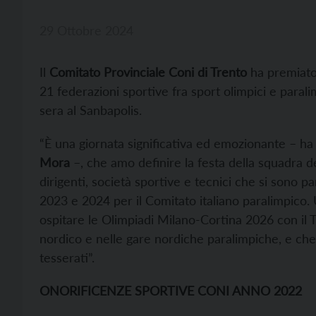
29 Ottobre 2024
Il
Comitato Provinciale Coni di Trento
ha premiat
21 federazioni sportive fra sport olimpici e parali
sera al Sanbapolis.
“È una giornata significativa ed emozionante – ha
Mora
–, che amo definire la festa della squadra de
dirigenti, società sportive e tecnici che si sono p
2023 e 2024 per il Comitato italiano paralimpico
ospitare le Olimpiadi Milano-Cortina 2026 con il Tr
nordico e nelle gare nordiche paralimpiche, e che
tesserati”.
ONORIFICENZE SPORTIVE CONI ANNO 2022