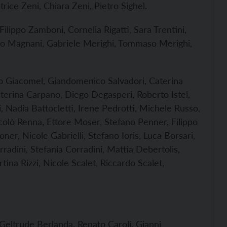
rice Zeni, Chiara Zeni, Pietro Sighel.
lippo Zamboni, Cornelia Rigatti, Sara Trentini,
co Magnani, Gabriele Merighi, Tommaso Merighi,
 Giacomel, Giandomenico Salvadori, Caterina
rina Carpano, Diego Degasperi, Roberto Istel,
, Nadia Battocletti, Irene Pedrotti, Michele Russo,
Nicolò Renna, Ettore Moser, Stefano Penner, Filippo
oner, Nicole Gabrielli, Stefano Ioris, Luca Borsari,
adini, Stefania Corradini, Mattia Debertolis,
ina Rizzi, Nicole Scalet, Riccardo Scalet,
Geltrude Berlanda, Renato Caroli, Gianni