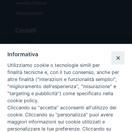
Vendita Online
Abbonamenti
Contatti
Chi Siamo
Informativa
Redazione
Scrivici
Utilizziamo cookie o tecnologie simili per
finalità tecniche e, con il tuo consenso, anche per
altre finalità ("interazioni e funzionalità semplici",
"miglioramento dell'esperienza", "misurazione" e
"targeting e pubblicità") come specificato nella
cookie policy.
Copyright © 2019 - Tutti i diritti riservati - Vit
Cliccando su "accetta" acconsenti all'utilizzo dei
Trentina Editrice
cookie. Cliccando su "personalizza" puoi avere
maggiori informazioni sui cookie utilizzati e
Privacy Policy
personalizzare le tue preferenze. Cliccando su