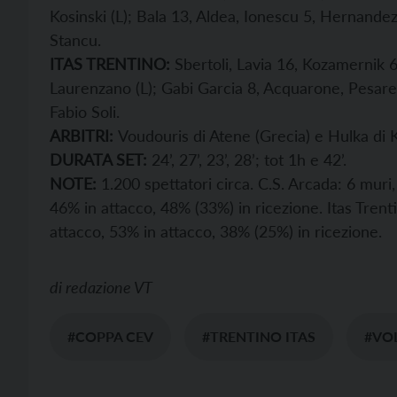
Kosinski (L); Bala 13, Aldea, Ionescu 5, Hernandez
Stancu.
ITAS TRENTINO:
Sbertoli, Lavia 16, Kozamernik 6,
Laurenzano (L); Gabi Garcia 8, Acquarone, Pesaresi.
Fabio Soli.
ARBITRI:
Voudouris di Atene (Grecia) e Hulka di K
DURATA SET:
24’, 27’, 23’, 28’; tot 1h e 42’.
NOTE:
1.200 spettatori circa. C.S. Arcada: 6 muri, 
46% in attacco, 48% (33%) in ricezione. Itas Trentin
attacco, 53% in attacco, 38% (25%) in ricezione.
di
redazione VT
#COPPA CEV
#TRENTINO ITAS
#VO