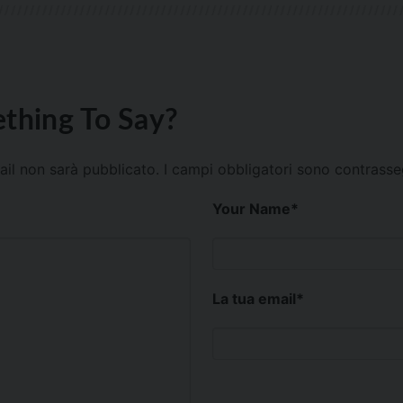
thing To Say?
mail non sarà pubblicato.
I campi obbligatori sono contrass
Your Name
*
La tua email
*