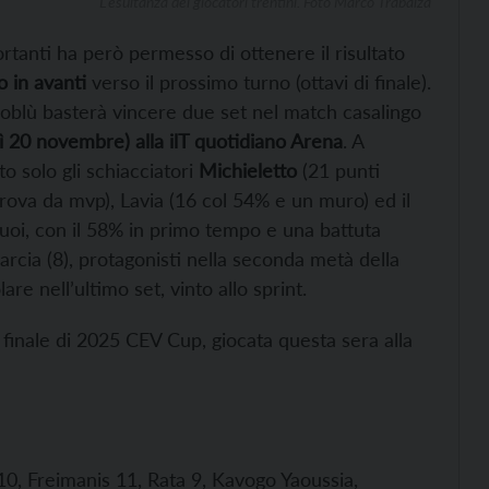
L’esultanza dei giocatori trentini. Foto Marco Trabalza
rtanti ha però permesso di ottenere il risultato
 in avanti
verso il prossimo turno (ottavi di finale).
lloblù basterà vincere due set nel match casalingo
ì 20 novembre) alla ilT quotidiano Arena
. A
o solo gli schiacciatori
Michieletto
(21 punti
rova da mvp), Lavia (16 col 54% e un muro) ed il
suoi, con il 58% in primo tempo e una battuta
rcia (8), protagonisti nella seconda metà della
are nell’ultimo set, vinto allo sprint.
 finale di 2025 CEV Cup, giocata questa sera alla
0, Freimanis 11, Rata 9, Kavogo Yaoussia,