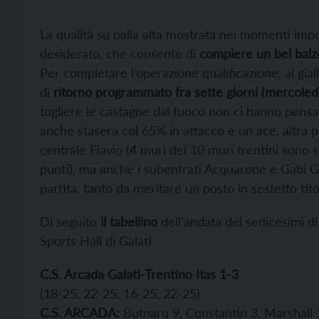
La qualità su palla alta mostrata nei momenti impo
desiderato, che consente di
compiere un bel balzo
Per completare l’operazione qualificazione, ai gia
di
ritorno programmato fra sette giorni (mercoled
togliere le castagne dal fuoco non ci hanno pensat
anche stasera col 65% in attacco e un ace, altra p
centrale Flavio (4 muri dei 10 muri trentini sono 
punti), ma anche i subentrati Acquarone e Gabi Ga
partita, tanto da meritare un posto in sestetto titol
Di seguito
il tabellino
dell’andata dei sedicesimi di
Sports Hall di Galati.
C.S. Arcada Galati-Trentino Itas 1-3
(18-25, 22-25, 16-25, 22-25)
C.S. ARCADA:
Butnaru 9, Constantin 3, Marshall 1