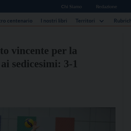
Chi Siamo
Redazione
stro centenario
I nostri libri
Territori
Rubric
o vincente per la
ai sedicesimi: 3-1