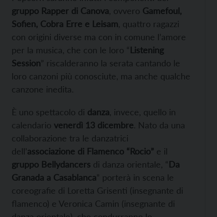
gruppo Rapper di Canova
, ovvero
Gamefoul,
Sofien, Cobra Erre e Leisam
, quattro ragazzi
con origini diverse ma con in comune l’amore
per la musica, che con le loro “
Listening
Session
” riscalderanno la serata cantando le
loro canzoni più conosciute, ma anche qualche
canzone inedita.
È uno spettacolo di
danza
, invece, quello in
calendario
venerdì 13 dicembre
. Nato da una
collaborazione tra le danzatrici
dell’
associazione di Flamenco “Rocio”
e il
gruppo Bellydancers
di danza orientale, “
Da
Granada a Casablanca
” porterà in scena le
coreografie di Loretta Grisenti (insegnante di
flamenco) e Veronica Camin (insegnante di
danza orientale), che condurranno lo