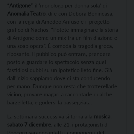
“
Antigone
“, il ‘monologo per donna sola’ di
Anomalia Teatro
, di e con Debora Benincasa,
con la regia di Amedeo Anfuso e il progetto
grafico di Nachos. “Potete immaginare la storia
di Antigone come un mix tra un film d’azione e
una soap opera”. È comoda la tragedia greca,
riposante. Il pubblico può entrare, prendere
posto e guardare lo spettacolo senza quei
fastidiosi dubbi su un ipotetico lieto fine. Già
dall’inizio sappiamo dove ci sta conducendo
per mano. Dunque non resta che trotterellarle
vicino, provare magari a raccontarle qualche
barzelletta, e godersi la passeggiata.
La settimana successiva si torna alla
musica
:
sabato 7 dicembre
, alle 21, i protagonisti di
Popcorn saranno infatti i componenti del