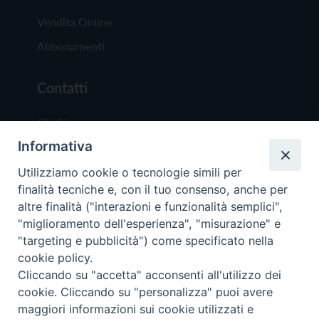
Vendita Online
Abbonamenti
Contatti
Chi Siamo
Informativa
Redazione
Scrivici
Utilizziamo cookie o tecnologie simili per
finalità tecniche e, con il tuo consenso, anche per
altre finalità ("interazioni e funzionalità semplici",
"miglioramento dell'esperienza", "misurazione" e
"targeting e pubblicità") come specificato nella
cookie policy.
Copyright © 2019 - Tutti i diritti riservati - Vit
Cliccando su "accetta" acconsenti all'utilizzo dei
Trentina Editrice
cookie. Cliccando su "personalizza" puoi avere
maggiori informazioni sui cookie utilizzati e
Privacy Policy