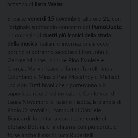
artistica di
Ilaria Weiss
.
Si parte
venerdì 15 novembre
, alle ore 21, con
l’originale spettacolo-concerto dei
PuntoDuetz
,
un omaggio ai
duetti più iconici della storia
della musica
, italiani e internazionali: ecco
perché si potranno ascoltare Elton John e
George Michael, oppure Pino Daniele e
Giorgia, Marvin Gaye e Tammi Tarrell, fino a
Celentano e Mina o Paul Mccatney e Michael
Jackson. Tutti brani che riporteranno alla
superficie ricordi ed emozioni. Con le voci di
Laura Novembre e Tiziano Pisetta, la pianola di
Paolo Cristofolini, i tamburi di Gabriele
Biancardi, la chitarra con poche corde di
Stefano Bettini, e la chitarra con più corde, e
forse anche il sax di Luca Rubertelli.