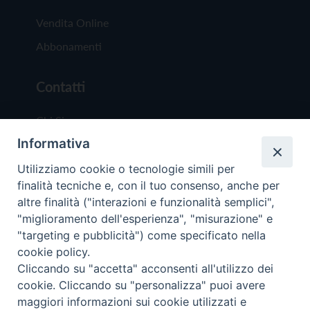
Vendita Online
Abbonamenti
Contatti
Chi Siamo
Informativa
Redazione
Scrivici
Utilizziamo cookie o tecnologie simili per
finalità tecniche e, con il tuo consenso, anche per
altre finalità ("interazioni e funzionalità semplici",
"miglioramento dell'esperienza", "misurazione" e
"targeting e pubblicità") come specificato nella
cookie policy.
Copyright © 2019 - Tutti i diritti riservati - Vit
Cliccando su "accetta" acconsenti all'utilizzo dei
Trentina Editrice
cookie. Cliccando su "personalizza" puoi avere
maggiori informazioni sui cookie utilizzati e
Privacy Policy