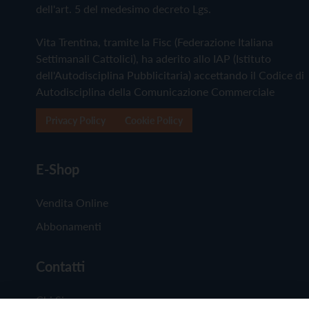
dell'art. 5 del medesimo decreto Lgs.
Vita Trentina, tramite la Fisc (Federazione Italiana
Settimanali Cattolici), ha aderito allo IAP (Istituto
dell'Autodisciplina Pubblicitaria) accettando il Codice di
Autodisciplina della Comunicazione Commerciale
Privacy Policy
Cookie Policy
E-Shop
Vendita Online
Abbonamenti
Contatti
Chi Siamo