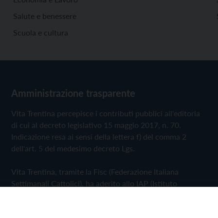
Salute e benessere
Scuola e cultura
Amministrazione trasparente
Vita Trentina percepisce i contributi pubblici all'editoria
di cui al decreto legislativo 15 maggio 2017, n. 70.
Indicazione resa ai sensi della lettera f) del comma 2
dell'art. 5 del medesimo decreto Lgs.
Vita Trentina, tramite la Fisc (Federazione Italiana
Settimanali Cattolici), ha aderito allo IAP (Istituto
dell'Autodisciplina Pubblicitaria) accettando il Codice di
Autodisciplina della Comunicazione Commerciale