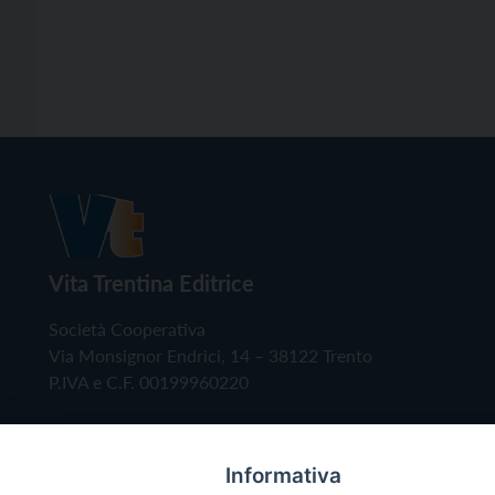
Vita Trentina Editrice
Società Cooperativa
Via Monsignor Endrici, 14 – 38122 Trento
P.IVA e C.F. 00199960220
Informativa