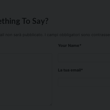
thing To Say?
mail non sarà pubblicato.
I campi obbligatori sono contrass
Your Name
*
La tua email
*