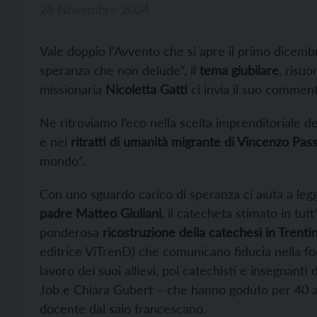
28 Novembre 2024
Vale doppio l’Avvento che si apre il primo dicemb
speranza che non delude”, il
tema giubilare
, risu
missionaria
Nicoletta Gatti
ci invia il suo comment
Ne ritroviamo l’eco nella scelta imprenditoriale del
e nei
ritratti di umanità migrante di Vincenzo Pass
mondo”.
Con uno sguardo carico di speranza ci aiuta a legge
padre Matteo Giuliani
, il catecheta stimato in tut
ponderosa
ricostruzione della catechesi in Trentin
editrice ViTrenD) che comunicano fiducia nella for
lavoro dei suoi allievi, poi catechisti e insegnant
Job e Chiara Gubert – che hanno goduto per 40 ann
docente dal saio francescano.