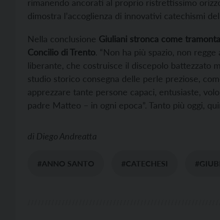
rimanendo ancorati al proprio ristrettissimo oriz
dimostra l’accoglienza di innovativi catechismi del
Nella conclusione
Giuliani stronca come tramontato
Concilio di Trento
. “Non ha più spazio, non regge 
liberante, che costruisce il discepolo battezzato m
studio storico consegna delle perle preziose, come i
apprezzare tante persone capaci, entusiaste, volo
padre Matteo – in ogni epoca”. Tanto più oggi, qui
di
Diego Andreatta
#ANNO SANTO
#CATECHESI
#GIUB