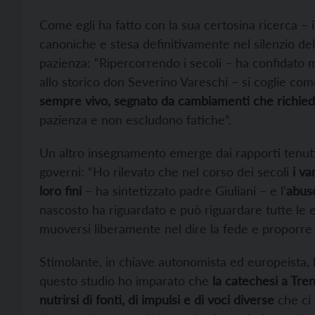
Come egli ha fatto con la sua certosina ricerca – i
canoniche e stesa definitivamente nel silenzio de
pazienza: “Ripercorrendo i secoli – ha confidato m
allo storico don Severino Vareschi – si coglie co
sempre vivo, segnato da cambiamenti che richi
pazienza e non escludono fatiche”.
Un altro insegnamento emerge dai rapporti tenuti ne
governi: “Ho rilevato che nel corso dei secoli
i va
loro fini
– ha sintetizzato padre Giuliani – e l’
abuso
nascosto ha riguardato e può riguardare tutte le
muoversi liberamente nel dire la fede e proporre l
Stimolante, in chiave autonomista ed europeista, 
questo studio ho imparato che
la catechesi a Tre
nutrirsi di fonti, di impulsi e di voci diverse
che ci 