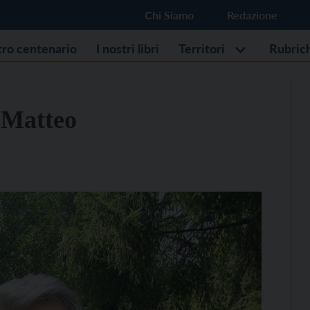
Chi Siamo
Redazione
stro centenario
I nostri libri
Territori
Rubric
 Matteo