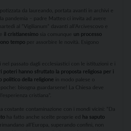
potizzata da laureando, portata avanti in archivi e
lla pandemia – padre Matteo ci invita ad avere
artedì al “Vigilianum” davanti all’Arcivescovo e
me
il cristianesimo
sia comunque
un processo
edono tempo
per assorbire le novità. Esigono
l passato dagli ecclesiastici con le istituzioni e i
ri poteri hanno sfruttato la proposta religiosa per i
 politico della religione
in modo palese o
 epoche: bisogna guardarsene! La Chiesa deve
’esperienza cristiana”.
la costante contaminazione con i mondi vicini: “Da
nto
ha fatto anche scelte proprie ed
ha saputo
rimandano all’Europa, superando confini, non