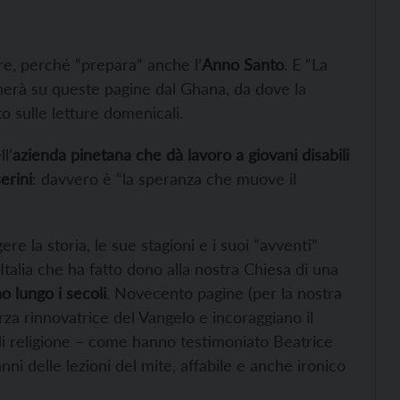
re, perché “prepara” anche l’
Anno Santo
. E “La
onerà su queste pagine dal Ghana, da dove la
o sulle letture domenicali.
l’
azienda pinetana che dà lavoro a giovani disabili
erini
: davvero è “la speranza che muove il
re la storia, le sue stagioni e i suoi “avventi”
t’Italia che ha fatto dono alla nostra Chiesa di una
o lungo i secoli
. Novecento pagine (per la nostra
za rinnovatrice del Vangelo e incoraggiano il
i di religione – come hanno testimoniato Beatrice
i delle lezioni del mite, affabile e anche ironico