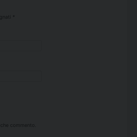
egnati
*
ta che commento.