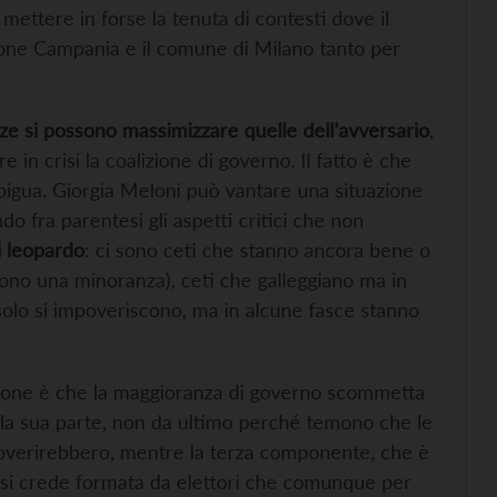
 mettere in forse la tenuta di contesti dove il
gione Campania e il comune di Milano tanto per
e si possono massimizzare quelle dell’avversario
,
in crisi la coalizione di governo. Il fatto è che
bigua. Giorgia Meloni può vantare una situazione
do fra parentesi gli aspetti critici che non
i leopardo
: ci sono ceti che stanno ancora bene o
sono una minoranza), ceti che galleggiano ma in
 solo si impoveriscono, ma in alcune fasce stanno
sione è che la maggioranza di governo scommetta
lla sua parte, non da ultimo perché temono che le
mpoverirebbero, mentre la terza componente, che è
 si crede formata da elettori che comunque per