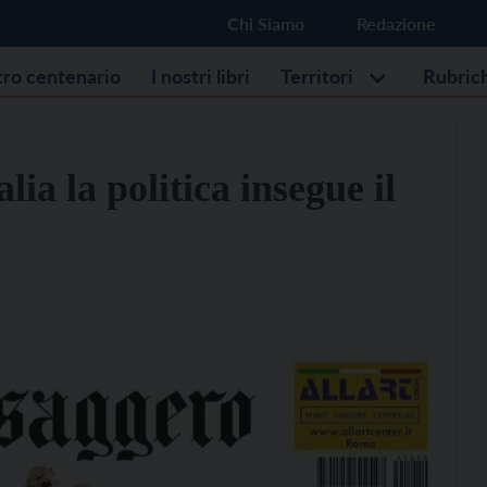
Chi Siamo
Redazione
stro centenario
I nostri libri
Territori
Rubric
lia la politica insegue il