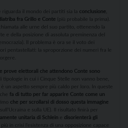
 riguarda il mondo dei partiti sia la
conclusione
,
diatriba fra Grillo e Conte
(più probabile la prima).
hiamata alle urne del suo partito, ottenendo la
e e della posizione di assoluta preminenza del
ocrazia). Il problema è ora se il voto dei
ori pentastellati: la sproporzione dei numeri fra le
orgere.
e prove elettorali che attendono Conte sono
 di tipologie in cui i Cinque Stelle non vanno bene,
e è un aspetto sempre più caldo per loro. In queste
che
fa di tutto per far apparire Conte come un
ltimo
che per scrollarsi di dosso questa immagine
sull’Ucraina e sulla UE). Il risultato finirà per
rdamente unitaria di Schlein
e
disorienterà gli
iù in crisi l’esistenza di una opposizione capace