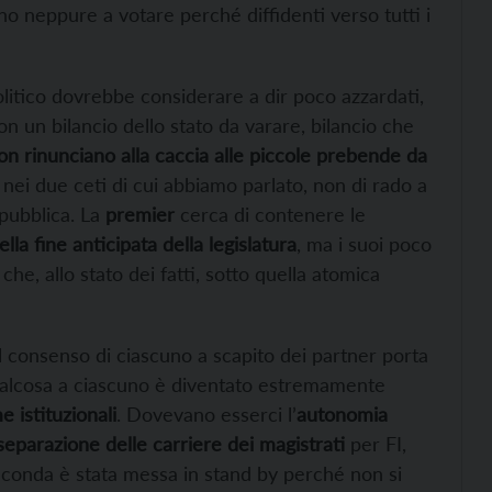
no neppure a votare perché diffidenti verso tutti i
litico dovrebbe considerare a dir poco azzardati,
 un bilancio dello stato da varare, bilancio che
non rinunciano alla caccia alle piccole prebende da
 nei due ceti di cui abbiamo parlato, non di rado a
pubblica. La
premier
cerca di contenere le
la fine anticipata della legislatura
, ma i suoi poco
he, allo stato dei fatti, sotto quella atomica
l consenso di ciascuno a scapito dei partner porta
ualcosa a ciascuno è diventato estremamente
e istituzionali
. Dovevano esserci l’
autonomia
separazione delle carriere dei magistrati
per FI,
seconda è stata messa in stand by perché non si