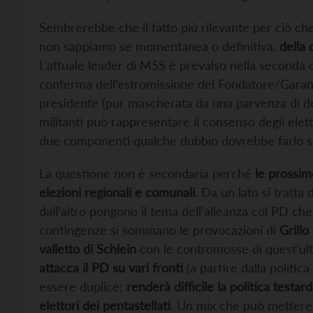
Sembrerebbe che il fatto più rilevante per ciò che
non sappiamo se momentanea o definitiva,
della 
L’attuale leader di M5S è prevalso nella seconda c
conferma dell’estromissione del Fondatore/Garant
presidente (pur mascherata da una parvenza di dem
militanti può rappresentare il consenso degli elett
due componenti qualche dubbio dovrebbe farlo s
La questione non è secondaria perché
le prossim
elezioni regionali e comunali
. Da un lato si tratta
dall’altro pongono il tema dell’alleanza col PD ch
contingenze si sommano le provocazioni di
Grillo
valletto di Schlein
con le contromosse di quest’u
attacca il PD su vari fronti
(a partire dalla politica 
essere duplice:
renderà difficile la politica testa
elettori dei pentastellati
. Un mix che può mettere p