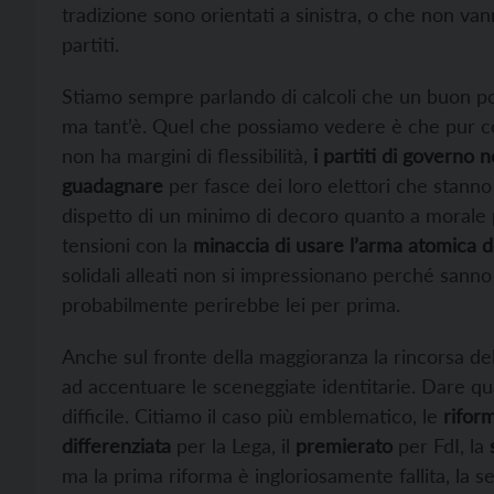
tradizione sono orientati a sinistra, o che non van
partiti.
Stiamo sempre parlando di calcoli che un buon po
ma tant’è. Quel che possiamo vedere è che pur con
non ha margini di flessibilità,
i partiti di governo 
guadagnare
per fasce dei loro elettori che stanno
dispetto di un minimo di decoro quanto a morale 
tensioni con la
minaccia di usare l’arma atomica del
solidali alleati non si impressionano perché sanno c
probabilmente perirebbe lei per prima.
Anche sul fronte della maggioranza la rincorsa de
ad accentuare le sceneggiate identitarie. Dare q
difficile. Citiamo il caso più emblematico, le
riform
differenziata
per la Lega, il
premierato
per FdI, la
ma la prima riforma è ingloriosamente fallita, la 