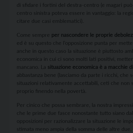
di sfidare i fortini del destra-centro (e magari può
centro sinistra poteva essere in vantaggio: la re
citare due casi emblematici).
Come sempre
per nascondere le proprie debolezz
ed è su questo che l’opposizione punta per mettere 
anche in questo caso la situazione è piuttosto am
economica in cui ci sono molti lati positivi, metten
mancano. La
situazione economica è a macchie d
abbastanza bene (lasciamo da parte i ricchi, che 
situazioni relativamente accettabili, ceti che non
proprio finendo nella povertà.
Per cinico che possa sembrare, la nostra impres
che le prime due fasce nonostante tutto siano da
opposizioni per razionalizzare la situazione le i
stimata meno ampia della somma delle altre due,