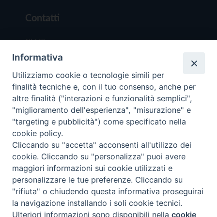
Contatti
Chi Siamo
Informativa
Redazione
Scrivici
Utilizziamo cookie o tecnologie simili per
finalità tecniche e, con il tuo consenso, anche per
altre finalità ("interazioni e funzionalità semplici",
"miglioramento dell'esperienza", "misurazione" e
"targeting e pubblicità") come specificato nella
cookie policy.
Copyright © 2019 - Tutti i diritti riservati - Vit
Cliccando su "accetta" acconsenti all'utilizzo dei
Trentina Editrice
cookie. Cliccando su "personalizza" puoi avere
maggiori informazioni sui cookie utilizzati e
Privacy Policy
personalizzare le tue preferenze. Cliccando su
Torna all'inizi
"rifiuta" o chiudendo questa informativa proseguirai
la navigazione installando i soli cookie tecnici.
Ulteriori informazioni sono disponibili nella
cookie
Preferenze Cookie