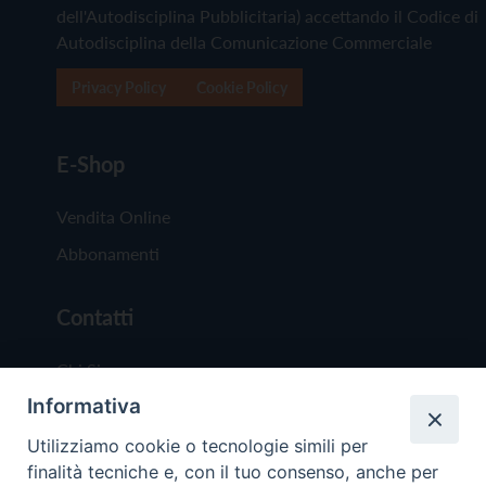
dell'Autodisciplina Pubblicitaria) accettando il Codice di
Autodisciplina della Comunicazione Commerciale
Privacy Policy
Cookie Policy
E-Shop
Vendita Online
Abbonamenti
Contatti
Chi Siamo
Informativa
Redazione
Scrivici
Utilizziamo cookie o tecnologie simili per
finalità tecniche e, con il tuo consenso, anche per