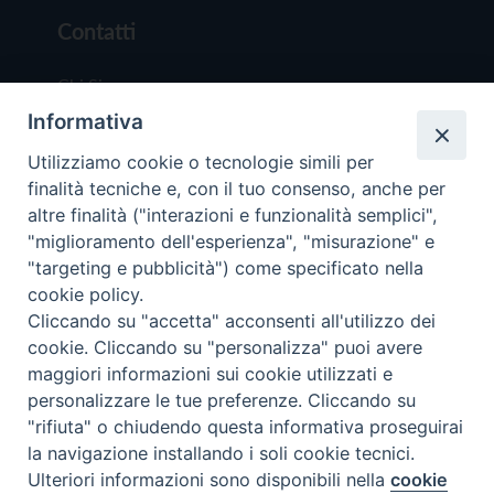
Contatti
Chi Siamo
Informativa
Redazione
Scrivici
Utilizziamo cookie o tecnologie simili per
finalità tecniche e, con il tuo consenso, anche per
altre finalità ("interazioni e funzionalità semplici",
"miglioramento dell'esperienza", "misurazione" e
"targeting e pubblicità") come specificato nella
cookie policy.
Copyright © 2019 - Tutti i diritti riservati - Vit
Cliccando su "accetta" acconsenti all'utilizzo dei
Trentina Editrice
cookie. Cliccando su "personalizza" puoi avere
maggiori informazioni sui cookie utilizzati e
Privacy Policy
personalizzare le tue preferenze. Cliccando su
Torna all'inizi
"rifiuta" o chiudendo questa informativa proseguirai
la navigazione installando i soli cookie tecnici.
Ulteriori informazioni sono disponibili nella
cookie
Preferenze Cookie