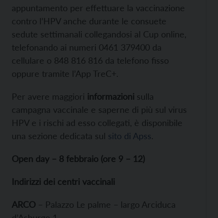
appuntamento per effettuare la vaccinazione
contro l’HPV anche durante le consuete
sedute settimanali collegandosi al Cup online,
telefonando ai numeri 0461 379400 da
cellulare o 848 816 816 da telefono fisso
oppure tramite l’App TreC+.
Per avere maggiori
informazioni
sulla
campagna vaccinale e saperne di più sul virus
HPV e i rischi ad esso collegati, è disponibile
una sezione dedicata sul
sito di Apss
.
Open day – 8 febbraio (ore 9 – 12)
Indirizzi dei centri vaccinali
ARCO
– Palazzo Le palme – largo Arciduca
d’Asburgo 1