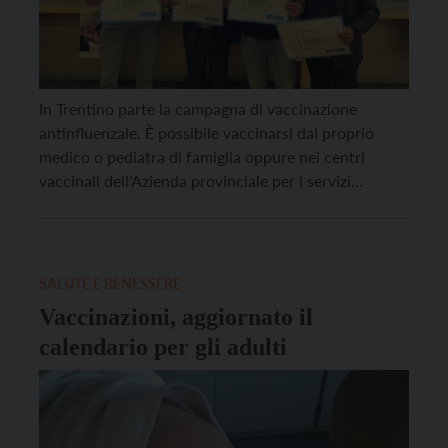
In Trentino parte la campagna di vaccinazione
antinfluenzale. È possibile vaccinarsi dal proprio
medico o pediatra di famiglia oppure nei centri
vaccinali dell’Azienda provinciale per i servizi
sanitari, prenotando al CUP online o dall’app TreC+.
Non ci sono controindicazioni per una co-
somministrazione con il vaccino anti Covid-19
aggiornato per la nuova variante di Omicron JN.1.
SALUTE E BENESSERE
[…]
Vaccinazioni, aggiornato il
calendario per gli adulti