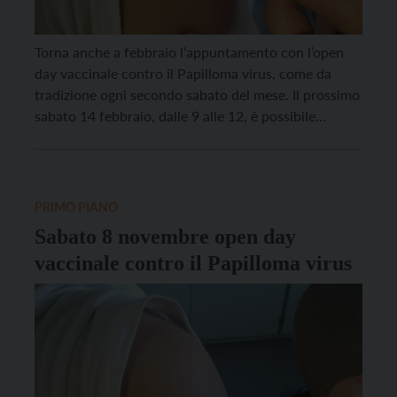
Torna anche a febbraio l’appuntamento con l’open
day vaccinale contro il Papilloma virus, come da
tradizione ogni secondo sabato del mese. Il prossimo
sabato 14 febbraio, dalle 9 alle 12, è possibile
vaccinarsi senza prenotazione nei vari centri
vaccinali dell’Azienda sanitaria universitaria integrata
del Trentino. Per questa occasione cambia la sede di
Cavalese: l’ambulatorio di […]
PRIMO PIANO
Sabato 8 novembre open day
vaccinale contro il Papilloma virus