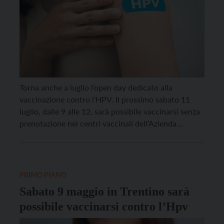
Torna anche a luglio l’open day dedicato alla
vaccinazione contro l’HPV. Il prossimo sabato 11
luglio, dalle 9 alle 12, sarà possibile vaccinarsi senza
prenotazione nei centri vaccinali dell’Azienda
sanitaria universitaria integrata del Trentino.
L’appuntamento con l’open day vaccinale, ogni
secondo sabato del mese, ritorna poi il 12 settembre,
dopo la pausa estiva di agosto. […]
PRIMO PIANO
Sabato 9 maggio in Trentino sarà
possibile vaccinarsi contro l’Hpv