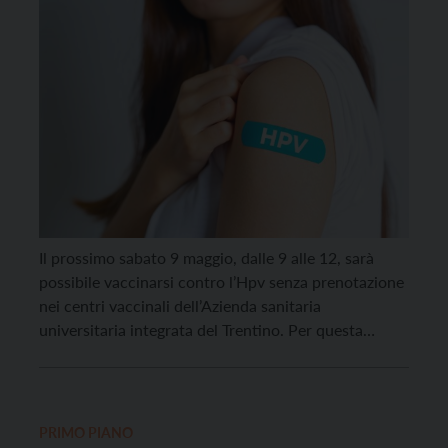
Il prossimo sabato 9 maggio, dalle 9 alle 12, sarà
possibile vaccinarsi contro l’Hpv senza prenotazione
nei centri vaccinali dell’Azienda sanitaria
universitaria integrata del Trentino. Per questa
occasione cambia la sede di Cavalese: l’ambulatorio
di igiene pubblica di via Dossi 21 sostituisce il
Palafiemme. La vaccinazione, che utilizza il vaccino
9-valente, è gratuita per i […]
PRIMO PIANO