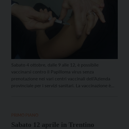
Sabato 4 ottobre, dalle 9 alle 12, è possibile
vaccinarsi contro il Papilloma virus senza
prenotazione nei vari centri vaccinali dell’Azienda
provinciale per i servizi sanitari. La vaccinazione è
gratuita per i maschi fino ai 30 anni e per le donne
fino ai 40. È sempre possibile vaccinarsi anche nelle
sedute vaccinali infrasettimanali (in questo […]
PRIMO PIANO
Sabato 12 aprile in Trentino