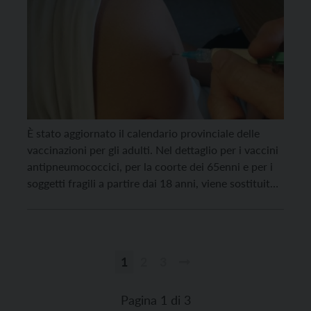
È stato aggiornato il calendario provinciale delle
vaccinazioni per gli adulti. Nel dettaglio per i vaccini
antipneumococcici, per la coorte dei 65enni e per i
soggetti fragili a partire dai 18 anni, viene sostituito
il vaccino 13-valente con il più recente vaccino 20-
valente e viene completata la vaccinazione con
vaccino 23-valente, mentre per il vaccino […]
1
2
3
Paginazione
degli
Pagina 1 di 3
articoli