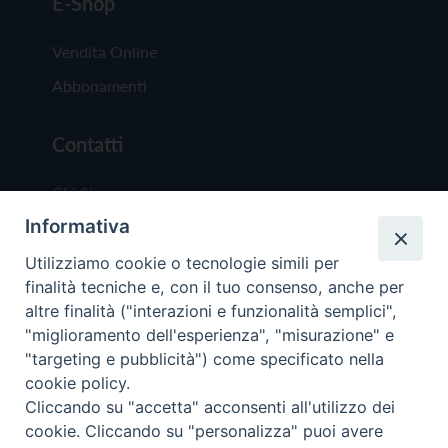
E-Shop
Vendita Online
Abbonamenti
Contatti
Chi Siamo
Informativa
Redazione
Scrivici
Utilizziamo cookie o tecnologie simili per
finalità tecniche e, con il tuo consenso, anche per
altre finalità ("interazioni e funzionalità semplici",
"miglioramento dell'esperienza", "misurazione" e
"targeting e pubblicità") come specificato nella
cookie policy.
Copyright © 2019 - Tutti i diritti riservati - Vit
Cliccando su "accetta" acconsenti all'utilizzo dei
Trentina Editrice
cookie. Cliccando su "personalizza" puoi avere