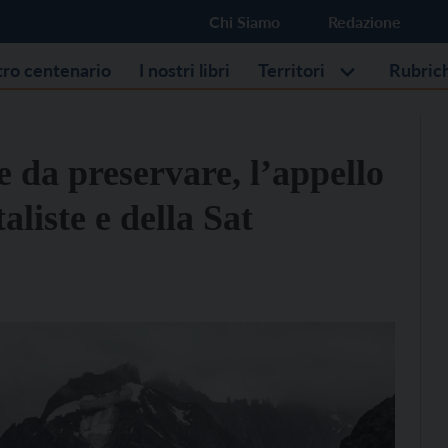
Chi Siamo
Redazione
stro centenario
I nostri libri
Territori
Rubric
 da preservare, l’appello
aliste e della Sat