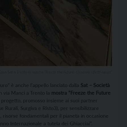
asa Sat a Trento la mostra “Freeze the Future- Osserva rifletti agisci”
uro” è anche l’appello lanciato dalla
Sat – Società
n via Manci a Trento la
mostra “Freeze the Future
 progetto, promosso insieme ai suoi partner
se Rurali, Surgiva e Risto3), per sensibilizzare
, risorse fondamentali per il pianeta in occasione
Anno Internazionale a tutela dei Ghiacciai”.