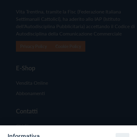
Vita Trentina, tramite la Fisc (Federazione Italiana
Settimanali Cattolici), ha aderito allo IAP (Istituto
dell'Autodisciplina Pubblicitaria) accettando il Codice di
Autodisciplina della Comunicazione Commerciale
Privacy Policy
Cookie Policy
E-Shop
Vendita Online
Abbonamenti
Contatti
Chi Siamo
Informativa
Redazione