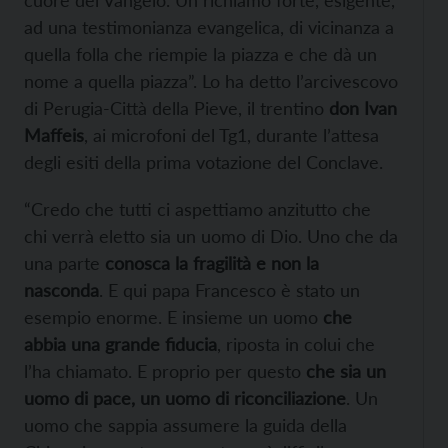
cuore del Vangelo. Un richiamo forte, esigente,
ad una testimonianza evangelica, di vicinanza a
quella folla che riempie la piazza e che dà un
nome a quella piazza”. Lo ha detto l’arcivescovo
di Perugia-Città della Pieve, il trentino
don Ivan
Maffeis
, ai microfoni del Tg1, durante l’attesa
degli esiti della prima votazione del Conclave.
“Credo che tutti ci aspettiamo anzitutto che
chi verrà eletto sia un uomo di Dio. Uno che da
una parte
conosca la fragilità e non la
nasconda
. E qui papa Francesco è stato un
esempio enorme. E insieme un uomo
che
abbia una grande fiducia
, riposta in colui che
l’ha chiamato. E proprio per questo
che sia un
uomo di pace, un uomo di riconciliazione
. Un
uomo che sappia assumere la guida della