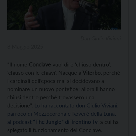
Don Giulio Viviani
8 Maggio 2025
“Il nome
Conclave
vuol dire ‘chiuso dentro’,
‘chiuso con le chiavi’. Nacque a
Viterbo,
perché
i cardinali dell’epoca mai si decidevano a
nominare un nuovo pontefice: allora li hanno
chiusi dentro perché trovassero una
decisione”.
Lo ha raccontato don Giulio Viviani,
parroco di Mezzocorona e Roveré della Luna,
al podcast
“The Jungle” di Trentino Tv
, a cui ha
spiegato il funzionamento del Conclave.