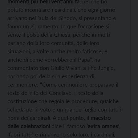
momenti più belli vent’anni fa
, perché ho
potuto incontrare i cardinali, che ogni giorno
arrivano nell’aula del Sinodo, si presentano e
fanno un giuramento. In quell’occasione si
sente il polso della Chiesa, perché in molti
parlano della loro comunità, delle loro
situazioni, a volte anche molto faticose, e
anche di come vorrebbero il Papa”, ha
commentato don Giulio Viviani a The Jungle,
parlando poi della sua esperienza di
cerimoniere: “Come cerimoniere preparavo il
testo del rito del Conclave, il testo della
costituzione che regola le procedure, qualche
scheda per il voto e un grande foglio con tutti i
nomi dei cardinali. A quel punto, il
maestro
delle celebrazioni
dice il famoso
‘extra omnes’
,
‘fuori tutti’, e rimangono solo loro, i cardinali,