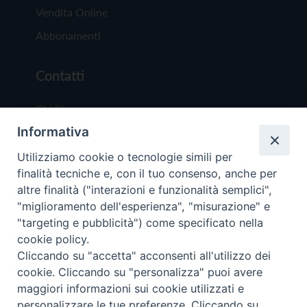
Vendita Online
Abbonamenti
Contatti
Chi Siamo
Informativa
Redazione
Scrivici
Utilizziamo cookie o tecnologie simili per
finalità tecniche e, con il tuo consenso, anche per
altre finalità ("interazioni e funzionalità semplici",
"miglioramento dell'esperienza", "misurazione" e
"targeting e pubblicità") come specificato nella
cookie policy.
Copyright © 2019 - Tutti i diritti riservati - Vit
Cliccando su "accetta" acconsenti all'utilizzo dei
Trentina Editrice
cookie. Cliccando su "personalizza" puoi avere
maggiori informazioni sui cookie utilizzati e
Privacy Policy
personalizzare le tue preferenze. Cliccando su