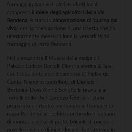
formaggi in gara e di altri prodotti locali,
compreso il
miele degli apicoltori della Val
Rendena
, è stata la
dimostrazione di “cucina dal
vivo”
con la preparazione di una ricetta che ha
ulteriormente messo in luce la versatilità del
formaggio di razza Rendena.
Nello spazio tra il Museo della malga e il
Palazzo Lodron Bertelli Dimora storica & Spa,
con l’eccellente coordinamento di
Pietro de
Cunto
, l’esperto contributo di
Daniele
Bertolini
(Doss Alpine Style) e la bravura ai
fornelli dello chef
Lorenzo Tiberio
, è stato
preparato un risotto mantecato ai formaggi di
razza Rendena, arricchito con brodo di sedano
di monte, erbette di prato, briciole di nocciole
novelle e gocce di miele locale. Tutt’attorno, in