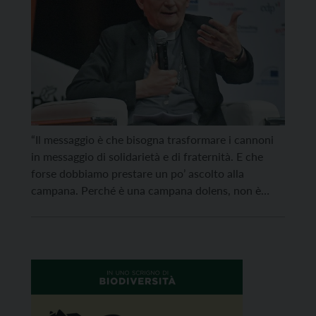
“Il messaggio è che bisogna trasformare i cannoni
in messaggio di solidarietà e di fraternità. E che
forse dobbiamo prestare un po’ ascolto alla
campana. Perché è una campana dolens, non è
invito facile, sportivo, senza tanti problemi: è
dolens, è frutto di tantissimo dolore”. Lo ha detto ai
microfoni di Radio Vaticana il presidente della CEI
[…]