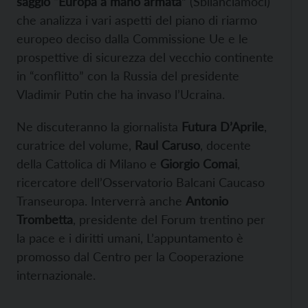
saggio “Europa a mano armata”
(Sbilanciamoci)
che analizza i vari aspetti del piano di riarmo
europeo deciso dalla Commissione Ue e le
prospettive di sicurezza del vecchio continente
in “conflitto” con la Russia del presidente
Vladimir Putin che ha invaso l’Ucraina.
Ne discuteranno la giornalista
Futura D’Aprile
,
curatrice del volume,
Raul Caruso
, docente
della Cattolica di Milano e
Giorgio Comai
,
ricercatore dell’Osservatorio Balcani Caucaso
Transeuropa. Interverrà anche
Antonio
Trombetta
, presidente del Forum trentino per
la pace e i diritti umani, L’appuntamento è
promosso dal Centro per la Cooperazione
internazionale.