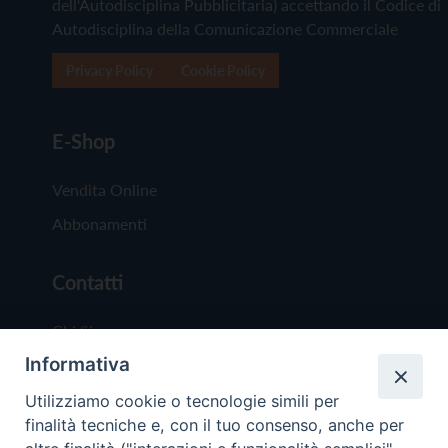
dell'Autodisciplina Pubblicitaria) accettando il Codice di
Autodisciplina della Comunicazione Commerciale
Privacy Policy
Cookie Policy
E-Shop
Vendita Online
Abbonamenti
Contatti
Chi Siamo
Informativa
Redazione
Scrivici
Utilizziamo cookie o tecnologie simili per
finalità tecniche e, con il tuo consenso, anche per