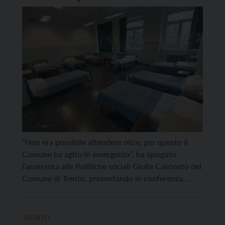
Bellesini
“Non era possibile attendere oltre, per questo il
Comune ha agito in emergenza”, ha spiegato
l’assessora alle Politiche sociali Giulia Casonato del
Comune di Trento, presentando in conferenza
stampa la soluzione – provvisoria, in attesa della
soluzione strutturale di cui si sta occupando la
Provincia Autonoma – per le venti donne che da
TRENTO