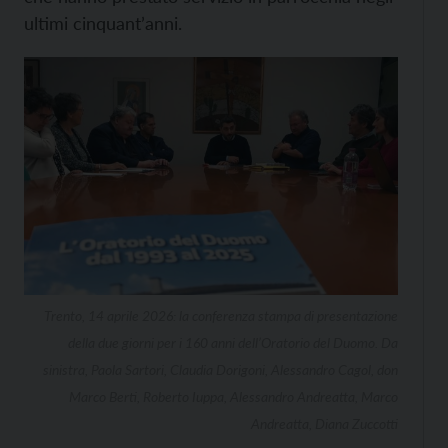
ultimi cinquant’anni.
Trento, 14 aprile 2026: la conferenza stampa di presentazione
della due giorni per i 160 anni dell’Oratorio del Duomo. Da
sinistra, Paola Sartori, Claudia Dorigoni, Alessandro Cagol, don
Marco Berti, Roberto Iuppa, Alessandro Andreatta, Marco
Andreatta, Diana Zuccotti