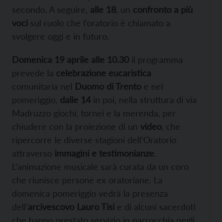
secondo. A seguire,
alle 18
, un
confronto a più
voci
sul ruolo che l’oratorio è chiamato a
svolgere oggi e in futuro.
Domenica 19 aprile alle 10.30
il programma
prevede la
celebrazione eucaristica
comunitaria nel
Duomo di Trento
e nel
pomeriggio,
dalle 14
in poi, nella struttura di via
Madruzzo giochi, tornei e la merenda, per
chiudere con la proiezione di un
video
, che
ripercorre le diverse stagioni dell’Oratorio
attraverso
immagini e testimonianze
.
L’animazione musicale sarà curata da un coro
che riunisce persone ex oratoriane. La
domenica pomeriggio vedrà la presenza
dell’
arcivescovo Lauro Tisi
e di alcuni sacerdoti
che hanno prestato servizio in parrocchia negli