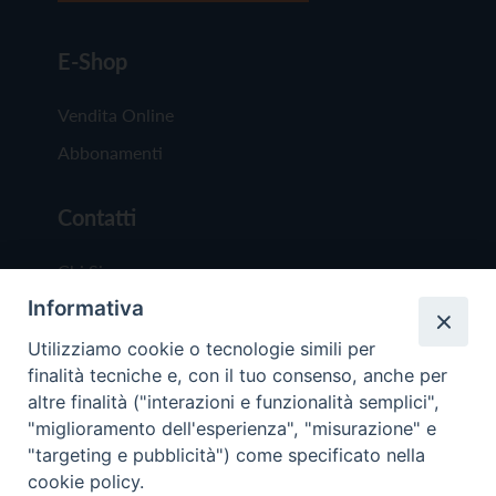
E-Shop
Vendita Online
Abbonamenti
Contatti
Chi Siamo
Informativa
Redazione
Scrivici
Utilizziamo cookie o tecnologie simili per
finalità tecniche e, con il tuo consenso, anche per
altre finalità ("interazioni e funzionalità semplici",
"miglioramento dell'esperienza", "misurazione" e
"targeting e pubblicità") come specificato nella
cookie policy.
Copyright © 2019 - Tutti i diritti riservati - Vit