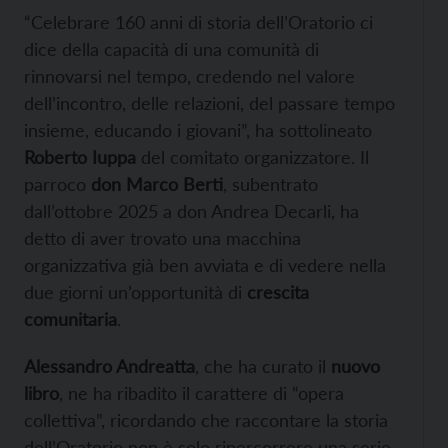
“Celebrare 160 anni di storia dell’Oratorio ci
dice della capacità di una comunità di
rinnovarsi nel tempo, credendo nel valore
dell’incontro, delle relazioni, del passare tempo
insieme, educando i giovani”, ha sottolineato
Roberto Iuppa
del comitato organizzatore. Il
parroco
don Marco Berti
, subentrato
dall’ottobre 2025 a don Andrea Decarli, ha
detto di aver trovato una macchina
organizzativa già ben avviata e di vedere nella
due giorni un’opportunità di
crescita
comunitaria
.
Alessandro Andreatta
, che ha curato il
nuovo
libro
, ne ha ribadito il carattere di “opera
collettiva”, ricordando che raccontare la storia
dell’Oratorio non è solo ripercorrere una serie