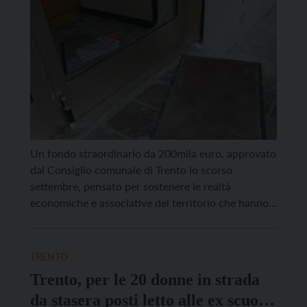
Un fondo straordinario da 200mila euro, approvato
dal Consiglio comunale di Trento lo scorso
settembre, pensato per sostenere le realtà
economiche e associative del territorio che hanno
subito danni a causa di furti, effrazioni o atti
vandalici. Il fondo prevede l’erogazione di
contributi a fondo perduto fino a un massimo di
TRENTO
5mila euro per ciascun […]
Trento, per le 20 donne in strada
da stasera posti letto alle ex scuole