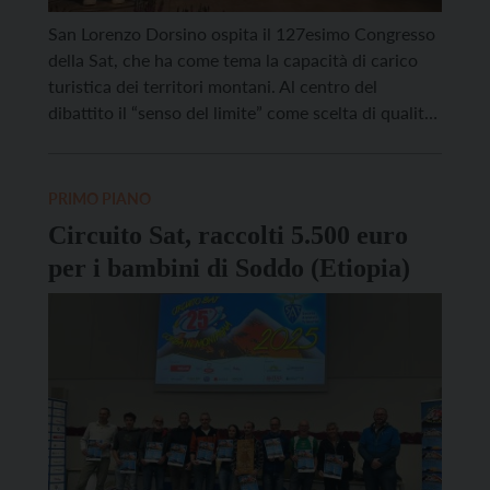
San Lorenzo Dorsino ospita il 127esimo Congresso
della Sat, che ha come tema la capacità di carico
turistica dei territori montani. Al centro del
dibattito il “senso del limite” come scelta di qualità
e chiave per una nuova relazione tra uomo e
ambiente. Sabato 18 ottobre sono stati premiati
130 soci della Sat. La giornata […]
PRIMO PIANO
Circuito Sat, raccolti 5.500 euro
per i bambini di Soddo (Etiopia)