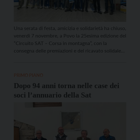
Una serata di festa, amicizia e solidarietà ha chiuso,
venerdì 7 novembre, a Povo la 25esima edizione del
“Circuito SAT – Corsa in montagna”, con la
consegna delle premiazioni e del ricavato solidale
destinato al progetto “Anche io a tavola: un aiuto
per garantire un pasto ai bambini di Soddo, in
Etiopia” dell’associazione Amici dell’Etiopia odv, […]
PRIMO PIANO
Dopo 94 anni torna nelle case dei
soci l’annuario della Sat