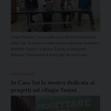
Dopo 94 anni, torna nelle case dei soci l’annuario
della Sat. Il curatore della nuova edizione, insieme a
Rodolfo Taiani e a Bruno Zanon, è Leonardo
Bizzaro: “L’Annuario è stato per decenni una
finestra sulla montagna trentina e sulle sue tensioni
culturali. Riprenderne il filo oggi significa
riconoscere che abbiamo ancora bisogno di un
PRIMO PIANO
luogo […]
In Casa Sat la mostra dedicata ai
progetti sul rifugio Tonini