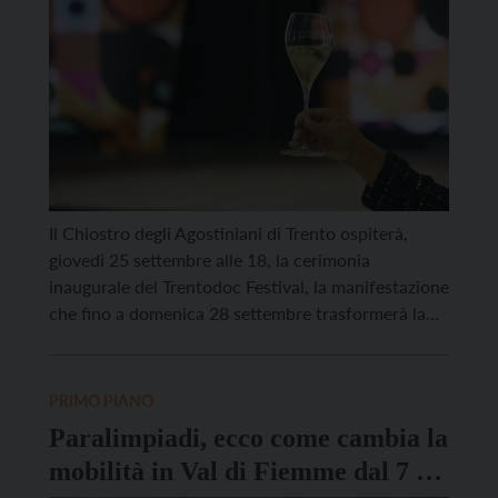
Il Chiostro degli Agostiniani di Trento ospiterà,
giovedì 25 settembre alle 18, la cerimonia
inaugurale del Trentodoc Festival, la manifestazione
che fino a domenica 28 settembre trasformerà la
città e i territori di produzione in un grande
palcoscenico diffuso dedicato alle bollicine di
montagna. Promosso dalla Provincia autonoma di
PRIMO PIANO
Trento e organizzato dall’Istituto Trento Doc […]
Paralimpiadi, ecco come cambia la
mobilità in Val di Fiemme dal 7 al