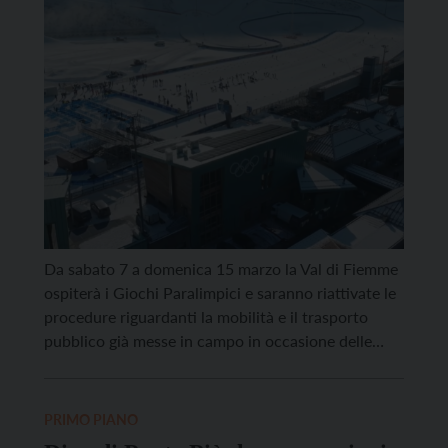
15 marzo
Da sabato 7 a domenica 15 marzo la Val di Fiemme
ospiterà i Giochi Paralimpici e saranno riattivate le
procedure riguardanti la mobilità e il trasporto
pubblico già messe in campo in occasione delle
Olimpiadi dalla Protezione Civile in collaborazione
con le varie strutture provinciali, Fondazione
Milano Cortina, Questura di Trento e Trentino
PRIMO PIANO
Trasporti. L’imperativo […]