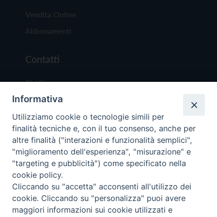
Vendita Online
Abbonamenti
Contatti
Chi Siamo
Informativa
Redazione
Scrivici
Utilizziamo cookie o tecnologie simili per
finalità tecniche e, con il tuo consenso, anche per
altre finalità ("interazioni e funzionalità semplici",
"miglioramento dell'esperienza", "misurazione" e
"targeting e pubblicità") come specificato nella
cookie policy.
Copyright © 2019 - Tutti i diritti riservati - Vit
Cliccando su "accetta" acconsenti all'utilizzo dei
Trentina Editrice
cookie. Cliccando su "personalizza" puoi avere
maggiori informazioni sui cookie utilizzati e
Privacy Policy