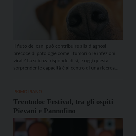
Il fiuto dei cani può contribuire alla diagnosi
precoce di patologie come i tumori o le infezioni
virali? La scienza risponde di sì, e oggi questa
sorprendente capacità è al centro di una ricerca
internazionale che unisce medicina, etologia e
tecnologia, e che è portata avanti dall’Università di
Milano e dall’Istituto Europeo di Oncologia (IEO).
PRIMO PIANO
[…]
Trentodoc Festival, tra gli ospiti
Pievani e Pannofino